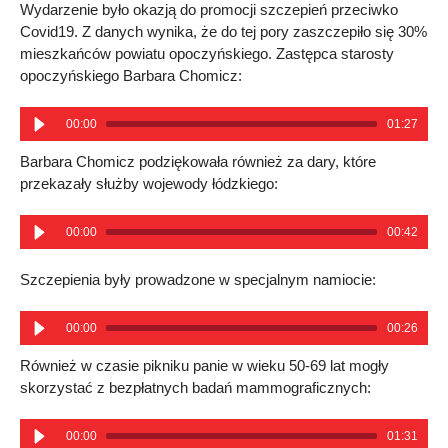
Wydarzenie było okazją do promocji szczepień przeciwko
Covid19. Z danych wynika, że do tej pory zaszczepiło się 30%
mieszkańców powiatu opoczyńskiego. Zastępca starosty
opoczyńskiego Barbara Chomicz:
00:00
01:27
Barbara Chomicz podziękowała również za dary, które
przekazały służby wojewody łódzkiego:
00:00
00:42
Szczepienia były prowadzone w specjalnym namiocie:
00:00
00:26
Również w czasie pikniku panie w wieku 50-69 lat mogły
skorzystać z bezpłatnych badań mammograficznych:
00:00
01:31