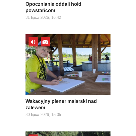
Opocznianie oddali hołd
powstańcom
31 lipca 2026, 16:42
Wakacyjny plener malarski nad
zalewem
30 lipca 2026, 15:05