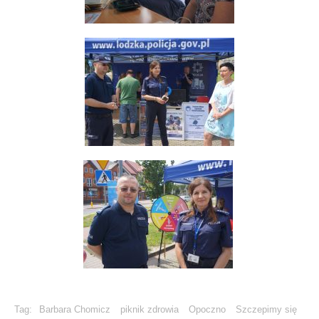
Tag:
Barbara Chomicz
piknik zdrowia
Opoczno
Szczepimy się