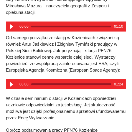
Mirosława Mazura – nauczyciela geografii z Zespołu i
opiekuna stacji:
00:00
01:10
Od samego początku ze stacją w Kozienicach związani są
również Artur Jaśkiewicz i Zbigniew Tymiński pracujący w
Polskiej Sieci Bolidowej. Jak przyznają – stacja PFN76
Kozienice stanowi cenne wsparcie całej sieci. Wystarczy
powiedzieć, że współpracą zainteresowana jest ESA, czyli
Europejska Agencja Kosmiczna (European Space Agency):
00:00
01:24
W czasie seminarium o stacji w Kozienicach opowiedzieli
uczniowie odpowiedzialni za jej obsługę. Jej skuteczność
możliwa jest dzięki profesjonalnemu sprzętowi ufundowanemu
przez Eneę Wytwarzanie.
Oprócz podsumowania pracy PFN76 Kozienice