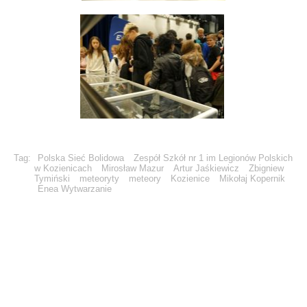
Tag:
Polska Sieć Bolidowa
Zespół Szkół nr 1 im Legionów Polskich
w Kozienicach
Mirosław Mazur
Artur Jaśkiewicz
Zbigniew
Tymiński
meteoryty
meteory
Kozienice
Mikołaj Kopernik
Enea Wytwarzanie