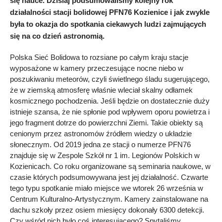
się nauce. Dzisiaj podsumowaliśmy kolejny rok
działalności stacji bolidowej PFN76 Kozienice i jak zwykle
była to okazja do spotkania ciekawych ludzi zajmujących
się na co dzień astronomią.
Polska Sieć Bolidowa to rozsiane po całym kraju stacje
wyposażone w kamery przeczesujące nocne niebo w
poszukiwaniu meteorów, czyli świetlnego śladu sugerującego,
że w ziemską atmosferę właśnie wleciał skalny odłamek
kosmicznego pochodzenia. Jeśli będzie on dostatecznie duży
istnieje szansa, że nie spłonie pod wpływem oporu powietrza i
jego fragment dotrze do powierzchni Ziemi. Takie obiekty są
cenionym przez astronomów źródłem wiedzy o układzie
słonecznym. Od 2019 jedna ze stacji o numerze PFN76
znajduje się w Zespole Szkół nr 1 im. Legionów Polskich w
Kozienicach. Co roku organizowane są seminaria naukowe, w
czasie których podsumowywana jest jej działalność. Czwarte
tego typu spotkanie miało miejsce we wtorek 26 września w
Centrum Kulturalno-Artystycznym. Kamery zainstalowane na
dachu szkoły przez osiem miesięcy dokonały 6300 detekcji.
Czy wśród nich było coś interesującego? Spytaliśmy