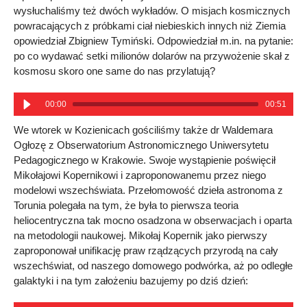
wysłuchaliśmy też dwóch wykładów. O misjach kosmicznych
powracających z próbkami ciał niebieskich innych niż Ziemia
opowiedział Zbigniew Tymiński. Odpowiedział m.in. na pytanie:
po co wydawać setki milionów dolarów na przywożenie skał z
kosmosu skoro one same do nas przylatują?
00:00
00:51
We wtorek w Kozienicach gościliśmy także dr Waldemara
Ogłozę z Obserwatorium Astronomicznego Uniwersytetu
Pedagogicznego w Krakowie. Swoje wystąpienie poświęcił
Mikołajowi Kopernikowi i zaproponowanemu przez niego
modelowi wszechświata. Przełomowość dzieła astronoma z
Torunia polegała na tym, że była to pierwsza teoria
heliocentryczna tak mocno osadzona w obserwacjach i oparta
na metodologii naukowej. Mikołaj Kopernik jako pierwszy
zaproponował unifikację praw rządzących przyrodą na cały
wszechświat, od naszego domowego podwórka, aż po odległe
galaktyki i na tym założeniu bazujemy po dziś dzień: