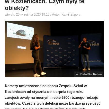
w Kozienicach. Czym były te
obiekty?
wtorek, 26 września 2023 19:16
/ Autor: Kamil Zapora
fot. Radio Plus Radom
Kamery umieszczone na dachu Zespołu Szkół w
Kozienicach od stycznia do sierpnia tego roku
zarejestrowały na nocnym niebie 6300 różnego rodzaju
obiektów. Część z tych detekcji może bardzo przysłużyć