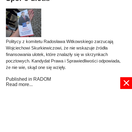
Politycy z komitetu Radosława Witkowskiego zarzucają
Wojciechowi Skurkiewiczowi, że nie wskazuje źródła
finansowania ulotek, które znalazły się w skrzynkach
pocztowych. Kandydat Prawa i Sprawiedliwości odpowiada,
że nie wie, skąd one się wzięły.
Published in
RADOM
Read more...
6
7
8
9
10
11
12
13
14
15
Strona 11 z 21