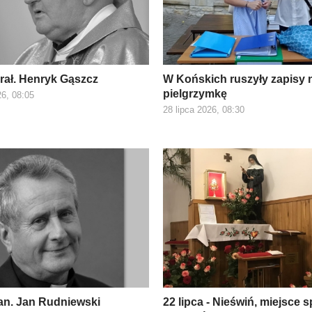
prał. Henryk Gąszcz
W Końskich ruszyły zapisy 
pielgrzymkę
26, 08:05
28 lipca 2026, 08:30
kan. Jan Rudniewski
22 lipca - Nieświń, miejsce s