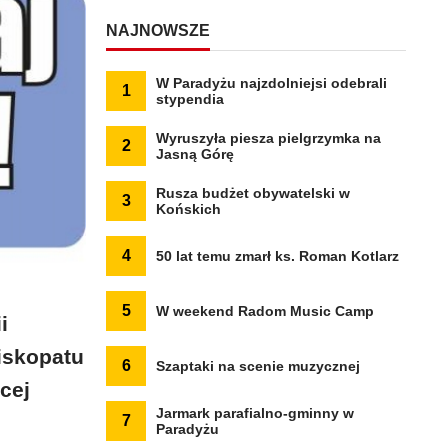
NAJNOWSZE
W Paradyżu najzdolniejsi odebrali
1
stypendia
Wyruszyła piesza pielgrzymka na
2
Jasną Górę
Rusza budżet obywatelski w
3
Końskich
4
50 lat temu zmarł ks. Roman Kotlarz
5
W weekend Radom Music Camp
i
iskopatu
6
Szaptaki na scenie muzycznej
cej
Jarmark parafialno-gminny w
7
Paradyżu