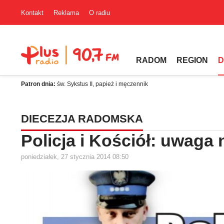
Kontakt
Reklama
O radiu
RADOM
REGION
D
Patron dnia:
św. Sykstus II, papież i męczennik
DIECEZJA RADOMSKA
Policja i Kościół: uwaga
poniedziałek, 27 stycznia 2014 08:50