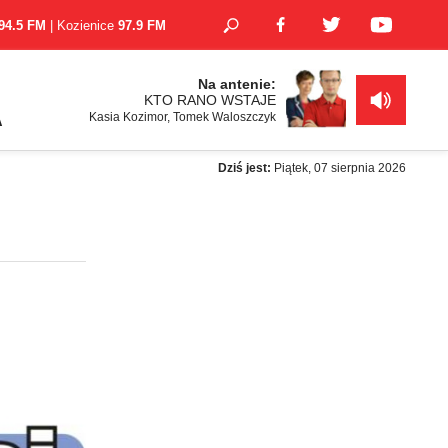
94.5 FM
| Kozienice
97.9 FM
Na antenie:
KTO RANO WSTAJE
Kasia Kozimor, Tomek Waloszczyk
A
Dziś jest:
Piątek, 07 sierpnia 2026