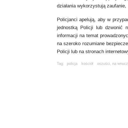
działania wykorzystują zaufanie
Policjanci apelują, aby w przypa
jednostką Policji lub dzwonić
informacji na temat prowadzony
na szeroko rozumiane bezpiecze
Policji lub na stronach interneto
Tag:
policja
kościół
oszuści, na wnuc