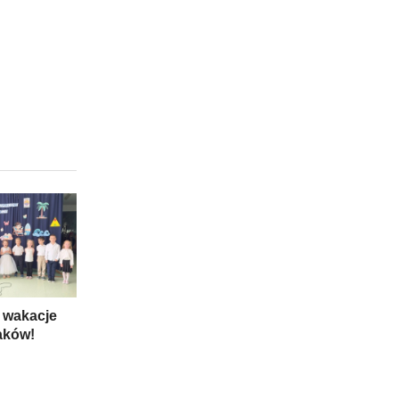
 wakacje
aków!