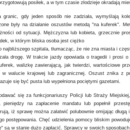
rzygotowują posiłek, a w tym czasie złodzieje okradają mie
granic, gdy jeden sposób nie zadziała, wymyślają kol
żone były na działanie oszustów metodą "na kuferek". Met
żności od sytuacji. Mężczyzna lub kobieta, grzecznie pro
dek, w którym bliska osoba jest ciężko
o najbliższego szpitala, tłumacząc, że nie zna miasta i czę
ła drogę. W trakcie jazdy opowiada o tragedii i prosi o
ferek, walizkę zawierającą, jak twierdzi, wartościowe prz
ze w walucie krajowej lub zagranicznej. Oszust znika z 
kazuje się być pusta lub wypełniona pociętymi gazetami.
wać się za funkcjonariuszy Policji lub Straży Miejskiej,
 pieniędzy na zapłacenie mandatu lub popełnił przestę
ują, iż sprawę można załatwić polubownie omijając długą i 
go postępowania. Chęć udzielenia pomocy bliskim powoduj
ę" są w stanie dużo zapłacić. Sprawcy w swoich sposobach