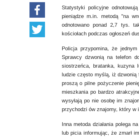
Statystyki policyjne odnotowuj
pieniądze m.in. metodą "na wn
odnotowano ponad 2,7 tys. ta
kościołach podczas ogłoszeń dus
Policja przypomina, że jednym
Sprawcy dzwonią na telefon d
siostrzeńca, bratanka, kuzyna l
ludzie często myślą, iż dzwonią
proszą o pilne pożyczenie pie
mieszkania po bardzo atrakcyjne
wysyłają po nie osobę im znajom
przychodzi ów znajomy, który w 
Inna metoda działania polega n
lub picia informując, że zmarł 