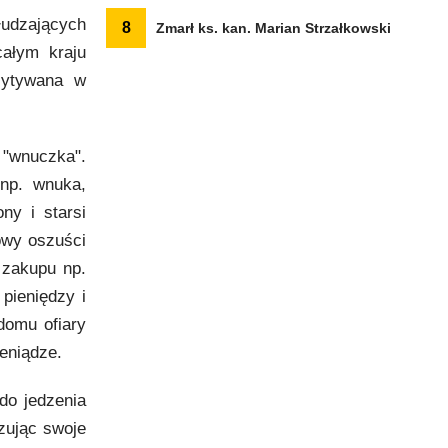
łudzających
8
Zmarł ks. kan. Marian Strzałkowski
całym kraju
zytywana w
 "wnuczka".
np. wnuka,
ny i starsi
owy oszuści
 zakupu np.
pieniędzy i
domu ofiary
eniądze.
do jedzenia
zując swoje