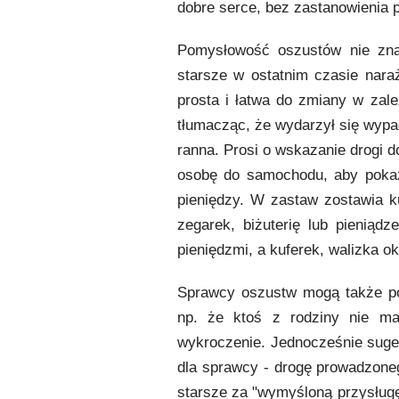
dobre serce, bez zastanowienia p
Pomysłowość oszustów nie zna 
starsze w ostatnim czasie nara
prosta i łatwa do zmiany w zale
tłumacząc, że wydarzył się wypa
ranna. Prosi o wskazanie drogi d
osobę do samochodu, aby pokaza
pieniędzy. W zastaw zostawia ku
zegarek, biżuterię lub pieniąd
pieniędzmi, a kuferek, walizka o
Sprawcy oszustw mogą także poda
np. że ktoś z rodziny nie ma
wykroczenie. Jednocześnie suger
dla sprawcy - drogę prowadzone
starsze za "wymyśloną przysług