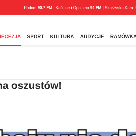
Radom
90.7 FM
| Końskie i Opoczno
94 FM
| Skarżysko Kam.
IECEZJA
SPORT
KULTURA
AUDYCJE
RAMÓWK
 na oszustów!