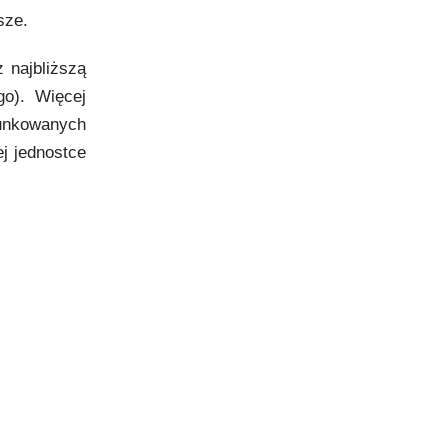
sze.
z najbliższą
go). Więcej
runkowanych
j jednostce