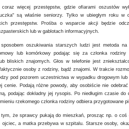
ą coraz więcej przestępstw, gdzie ofiarami oszustów wy
uczka" są właśnie seniorzy. Tylko w ubiegłym roku w 
kich przestępstw. Prośba o wsparcie akcji będzie odc
zpasterskich lub w gablotach informacyjnych.
 sposobem oszukiwania starszych ludzi jest metoda na
omowy lub komórkowy podając się za członka rodziny 
ub bliskich znajomych. Głos w telefonie jest zniekształco
 faktycznie osoby z rodziny, bądź znajomi. W trakcie rozm
niędzy pod pozorem uczestnictwa w wypadku drogowym lub
j cenie. Podają różne powody, aby osobiście nie odebrać 
ą, podając dokładny jej rysopis. Po niedługim czasie do 
imieniu rzekomego członka rodziny odbiera przygotowane pi
a tym, że sprawcy pukają do mieszkań, prosząc np. o coś 
im ojciec, a matka przebywa w szpitalu. Starsze osoby, oka