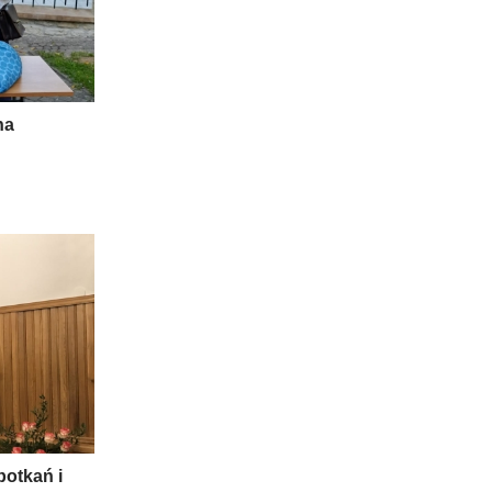
na
potkań i