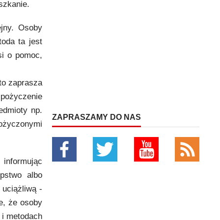
szkanie.
ejny. Osoby
oda ta jest
si o pomoc,
sto zaprasza
 pożyczenie
edmioty np.
ZAPRASZAMY DO NAS
pożyczonymi
 informując
pstwo albo
uciążliwą -
e, że osoby
 i metodach