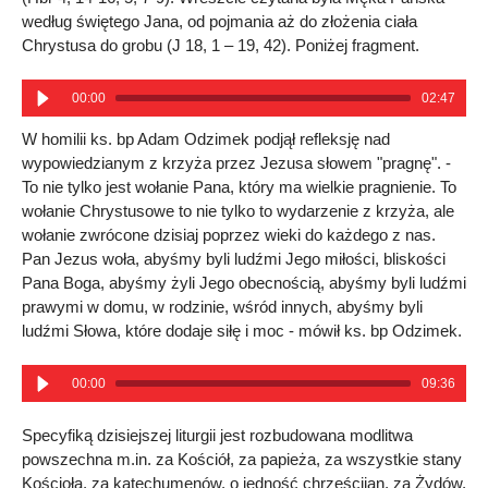
według świętego Jana, od pojmania aż do złożenia ciała
Chrystusa do grobu (J 18, 1 – 19, 42). Poniżej fragment.
00:00
02:47
W homilii ks. bp Adam Odzimek podjął refleksję nad
wypowiedzianym z krzyża przez Jezusa słowem "pragnę". -
To nie tylko jest wołanie Pana, który ma wielkie pragnienie. To
wołanie Chrystusowe to nie tylko to wydarzenie z krzyża, ale
wołanie zwrócone dzisiaj poprzez wieki do każdego z nas.
Pan Jezus woła, abyśmy byli ludźmi Jego miłości, bliskości
Pana Boga, abyśmy żyli Jego obecnością, abyśmy byli ludźmi
prawymi w domu, w rodzinie, wśród innych, abyśmy byli
ludźmi Słowa, które dodaje siłę i moc - mówił ks. bp Odzimek.
00:00
09:36
Specyfiką dzisiejszej liturgii jest rozbudowana modlitwa
powszechna m.in. za Kościół, za papieża, za wszystkie stany
Kościoła, za katechumenów, o jedność chrześcijan, za Żydów,