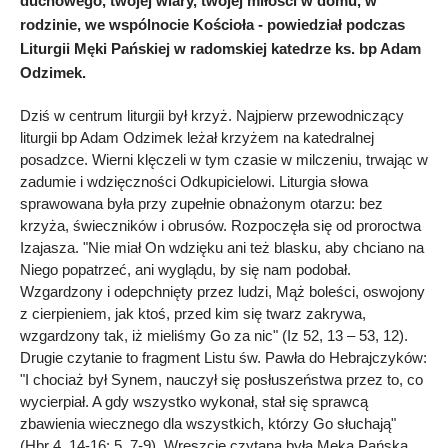
duchowego, twojej wiary, twojej miłości w domu, w
rodzinie, we wspólnocie Kościoła - powiedział podczas
Liturgii Męki Pańskiej w radomskiej katedrze ks. bp Adam
Odzimek.
Dziś w centrum liturgii był krzyż. Najpierw przewodniczący
liturgii bp Adam Odzimek leżał krzyżem na katedralnej
posadzce. Wierni klęczeli w tym czasie w milczeniu, trwając w
zadumie i wdzięczności Odkupicielowi. Liturgia słowa
sprawowana była przy zupełnie obnażonym otarzu: bez
krzyża, świeczników i obrusów. Rozpoczęła się od proroctwa
Izajasza. "Nie miał On wdzięku ani też blasku, aby chciano na
Niego popatrzeć, ani wyglądu, by się nam podobał.
Wzgardzony i odepchnięty przez ludzi, Mąż boleści, oswojony
z cierpieniem, jak ktoś, przed kim się twarz zakrywa,
wzgardzony tak, iż mieliśmy Go za nic" (Iz 52, 13 – 53, 12).
Drugie czytanie to fragment Listu św. Pawła do Hebrajczyków:
"I chociaż był Synem, nauczył się posłuszeństwa przez to, co
wycierpiał. A gdy wszystko wykonał, stał się sprawcą
zbawienia wiecznego dla wszystkich, którzy Go słuchają"
(Hbr 4, 14-16; 5, 7-9). Wreszcie czytana była Męka Pańska