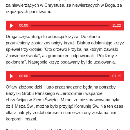
za niewierzących w Chrystusa, za niewierzących w Boga, za
rządzących państwami.
00:00
11:22
Druga część liturgii to adoracja krzyża. Do ołtarza
przyniesiony został zasłonięty krzyż. Biskup odsłaniając krzyż
śpiewał trzykrotnie: "Oto drzewo krzyża, na którym zawisło
Zbawienie świata", a zgromadzeni odpowiadali: "Pójdźmy z
pokłonem". Następnie krzyż podawany był do ucałowania.
00:00
01:19
Ofiary złożone dziś i jutro przeznaczone będą na potrzeby
Bazyliki Grobu Pańskiego w Jerozolimie i wsparcie
chrześcijan w Ziemi Świętej. Mimo, że nie sprawowana była
dziś Msza Św., można było przyjąć Komunię Św. Na ten czas
ołtarz nakryty został obrusem i umieszczony zosta na nim
korporał i mszał.