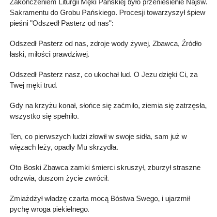
Zakończeniem Liturgii Męki Pańskiej było przeniesienie Najśw.
Sakramentu do Grobu Pańskiego. Procesji towarzyszył śpiew
pieśni "Odszedł Pasterz od nas":
Odszedł Pasterz od nas, zdroje wody żywej, Zbawca, Źródło
łaski, miłości prawdziwej.
Odszedł Pasterz nasz, co ukochał lud. O Jezu dzięki Ci, za
Twej męki trud.
Gdy na krzyżu konał, słońce się zaćmiło, ziemia się zatrzęsła,
wszystko się spełniło.
Ten, co pierwszych ludzi złowił w swoje sidła, sam już w
więzach leży, opadły Mu skrzydła.
Oto Boski Zbawca zamki śmierci skruszył, zburzył straszne
odrzwia, duszom życie zwrócił.
Zmiażdżył władzę czarta mocą Bóstwa Swego, i ujarzmił
pychę wroga piekielnego.