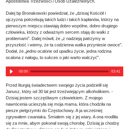
Apostolstwa Trzeźwości i Osób Uzależnionych.
Dalej bp Bronakowski powiedział, że „dzisiaj Kościół i
ojczyzna potrzebują takich ludzi i takich kapłanów, którzy na
pierwszym miejscu stawiają dobro wspólne, dobro drugiego
człowieka, którzy z odważnym sercem stają do walki z
problemami”. Dalej mówił, że „z nadzieją patrzymy w
przyszłość i wiemy, że ta codzienna walka przyniesie owoce”.
Dodał, że „jedno ocalone od upadku życie, jedna rodzina
ocalona z nałogu, to sukces o jaki warto walczyć”.
00:00
03:41
Przed liturgią świadectwem swojego życia podzielił się
Janusz, który od 30 lat jest trzeźwiejącym alkoholikiem. -
Dzisiaj jestem szczęśliwym człowiekiem. Z mojego
nawrócenia ucieszyła się moja mama, która chodziła na
piesze pielgrzymki do Częstochowy. A ja wcześniej
zgrywałem cwaniaka. Śmiałem się z jej wiary. A ona modliła
się za mnie, abym pokonał swoją chorobę. Dzisiaj ja chodzę