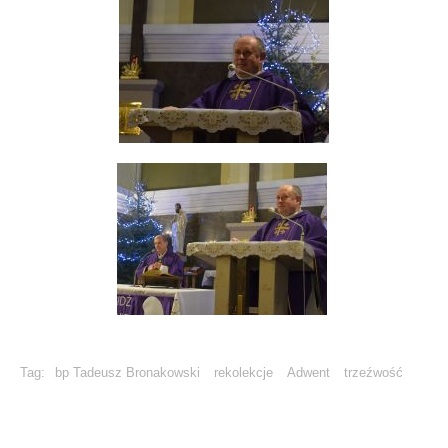
Tag:
bp Tadeusz Bronakowski
rekolekcje
Adwent
trzeźwość