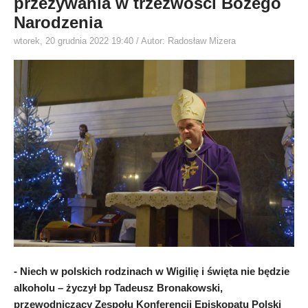
przeżywania w trzeźwości Bożego
Narodzenia
wtorek, 20 grudnia 2022 19:40
/ Autor: Radosław Mizera
- Niech w polskich rodzinach w Wigilię i święta nie będzie
alkoholu – życzył bp Tadeusz Bronakowski,
przewodniczący Zespołu Konferencji Episkopatu Polski