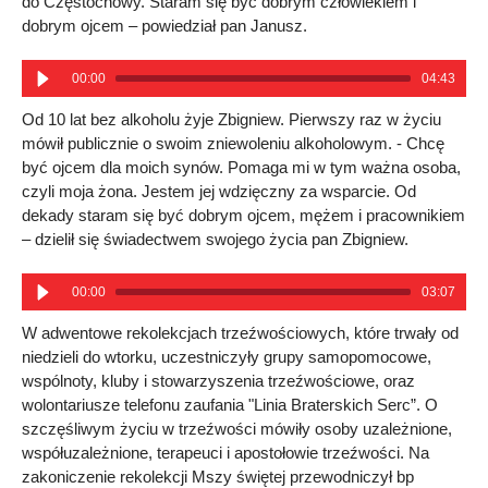
do Częstochowy. Staram się być dobrym człowiekiem i
dobrym ojcem – powiedział pan Janusz.
00:00
04:43
Od 10 lat bez alkoholu żyje Zbigniew. Pierwszy raz w życiu
mówił publicznie o swoim zniewoleniu alkoholowym. - Chcę
być ojcem dla moich synów. Pomaga mi w tym ważna osoba,
czyli moja żona. Jestem jej wdzięczny za wsparcie. Od
dekady staram się być dobrym ojcem, mężem i pracownikiem
– dzielił się świadectwem swojego życia pan Zbigniew.
00:00
03:07
W adwentowe rekolekcjach trzeźwościowych, które trwały od
niedzieli do wtorku, uczestniczyły grupy samopomocowe,
wspólnoty, kluby i stowarzyszenia trzeźwościowe, oraz
wolontariusze telefonu zaufania "Linia Braterskich Serc”. O
szczęśliwym życiu w trzeźwości mówiły osoby uzależnione,
współuzależnione, terapeuci i apostołowie trzeźwości. Na
zakoniczenie rekolekcji Mszy świętej przewodniczył bp