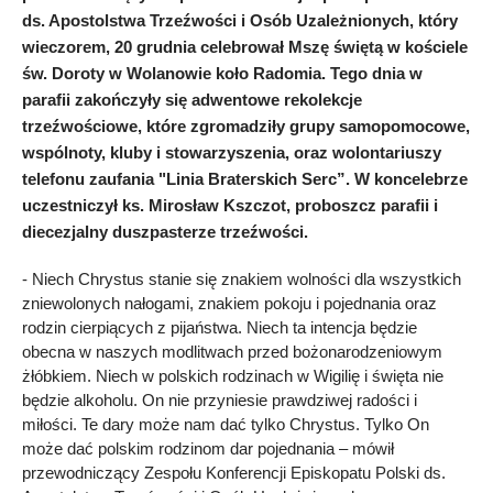
ds. Apostolstwa Trzeźwości i Osób Uzależnionych, który
wieczorem, 20 grudnia celebrował Mszę świętą w kościele
św. Doroty w Wolanowie koło Radomia. Tego dnia w
parafii zakończyły się adwentowe rekolekcje
trzeźwościowe, które zgromadziły grupy samopomocowe,
wspólnoty, kluby i stowarzyszenia, oraz wolontariuszy
telefonu zaufania "Linia Braterskich Serc”. W koncelebrze
uczestniczył ks. Mirosław Kszczot, proboszcz parafii i
diecezjalny duszpasterze trzeźwości.
- Niech Chrystus stanie się znakiem wolności dla wszystkich
zniewolonych nałogami, znakiem pokoju i pojednania oraz
rodzin cierpiących z pijaństwa. Niech ta intencja będzie
obecna w naszych modlitwach przed bożonarodzeniowym
żłóbkiem. Niech w polskich rodzinach w Wigilię i święta nie
będzie alkoholu. On nie przyniesie prawdziwej radości i
miłości. Te dary może nam dać tylko Chrystus. Tylko On
może dać polskim rodzinom dar pojednania – mówił
przewodniczący Zespołu Konferencji Episkopatu Polski ds.