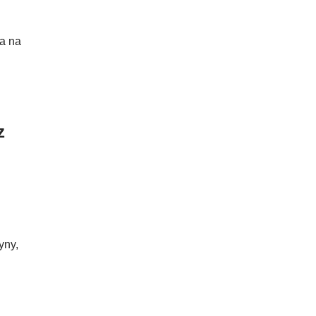
a na
z
yny,