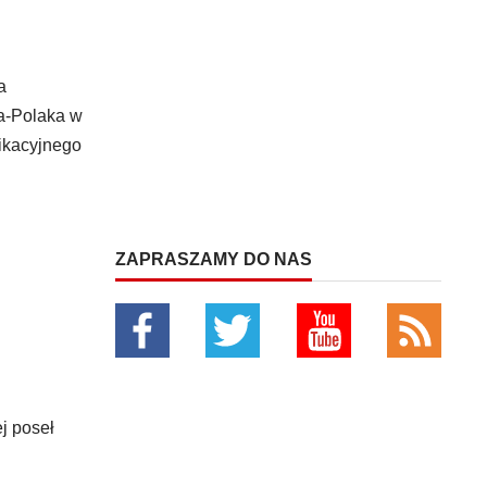
a
ża-Polaka w
nikacyjnego
ZAPRASZAMY DO NAS
j poseł