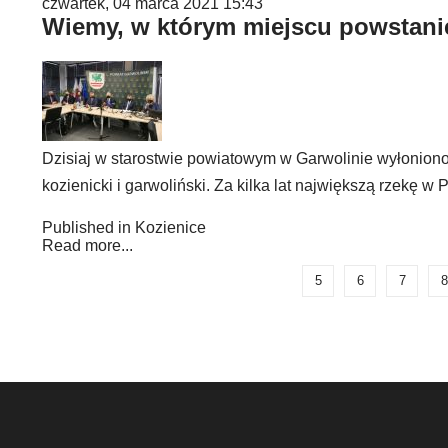
czwartek, 04 marca 2021 15:43
Wiemy, w którym miejscu powstani
Dzisiaj w starostwie powiatowym w Garwolinie wyłonion
kozienicki i garwoliński. Za kilka lat największą rzek
Published in
Kozienice
Read more...
5
6
7
8