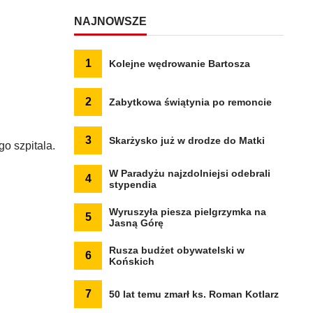
NAJNOWSZE
1
Kolejne wędrowanie Bartosza
2
Zabytkowa świątynia po remoncie
3
Skarżysko już w drodze do Matki
o szpitala.
W Paradyżu najzdolniejsi odebrali
4
stypendia
Wyruszyła piesza pielgrzymka na
5
Jasną Górę
Rusza budżet obywatelski w
6
Końskich
7
50 lat temu zmarł ks. Roman Kotlarz