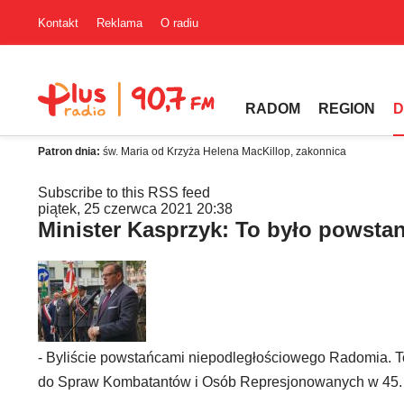
Kontakt
Reklama
O radiu
RADOM
REGION
D
Patron dnia:
św. Maria od Krzyża Helena MacKillop, zakonnica
Subscribe to this RSS feed
piątek, 25 czerwca 2021 20:38
Minister Kasprzyk: To było powsta
- Byliście powstańcami niepodległościowego Radomia. To
do Spraw Kombatantów i Osób Represjonowanych w 45. r