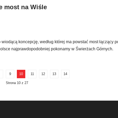
e most na Wiśle
o wiodącą koncepcję, według której ma powstać most łączący p
ę w Polsce najprawdopodobniej pokonamy w Świerżach Górnych.
9
10
11
12
13
14
Strona 10 z 27