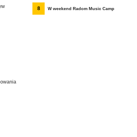
tyw
8
W weekend Radom Music Camp
alowania