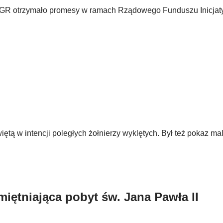
y PGR otrzymało promesy w ramach Rządowego Funduszu Inicja
tą w intencji poległych żołnierzy wyklętych. Był też pokaz m
iętniająca pobyt św. Jana Pawła II