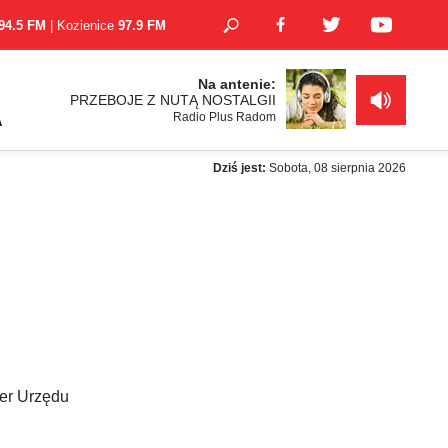
94.5 FM
| Kozienice
97.9 FM
Na antenie:
PRZEBOJE Z NUTĄ NOSTALGII
Radio Plus Radom
A
Dziś jest:
Sobota, 08 sierpnia 2026
ter Urzędu