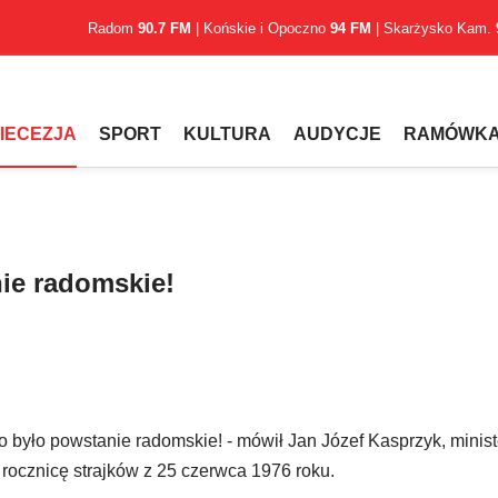
Radom
90.7 FM
| Końskie i Opoczno
94 FM
| Skarżysko Kam.
IECEZJA
SPORT
KULTURA
AUDYCJE
RAMÓWK
nie radomskie!
 było powstanie radomskie! - mówił Jan Józef Kasprzyk, minis
ocznicę strajków z 25 czerwca 1976 roku.