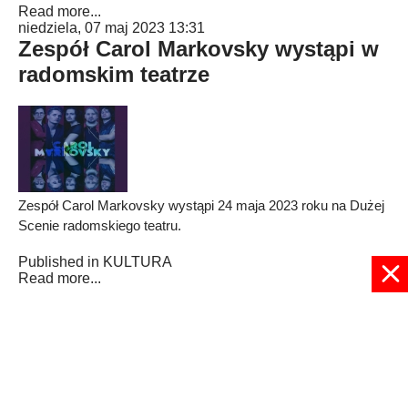
Read more...
niedziela, 07 maj 2023 13:31
Zespół Carol Markovsky wystąpi w
radomskim teatrze
Zespół Carol Markovsky wystąpi 24 maja 2023 roku na Dużej
Scenie radomskiego teatru.
Published in
KULTURA
Read more...
1
2
3
4
5
6
7
8
9
10
Strona 6 z 34