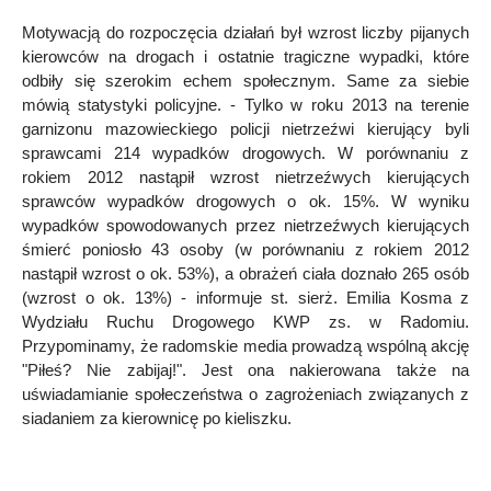
Motywacją do rozpoczęcia działań był wzrost liczby pijanych
kierowców na drogach i ostatnie tragiczne wypadki, które
odbiły się szerokim echem społecznym. Same za siebie
mówią statystyki policyjne. - Tylko w roku 2013 na terenie
garnizonu mazowieckiego policji nietrzeźwi kierujący byli
sprawcami 214 wypadków drogowych. W porównaniu z
rokiem 2012 nastąpił wzrost nietrzeźwych kierujących
sprawców wypadków drogowych o ok. 15%. W wyniku
wypadków spowodowanych przez nietrzeźwych kierujących
śmierć poniosło 43 osoby (w porównaniu z rokiem 2012
nastąpił wzrost o ok. 53%), a obrażeń ciała doznało 265 osób
(wzrost o ok. 13%) - informuje st. sierż. Emilia Kosma z
Wydziału Ruchu Drogowego KWP zs. w Radomiu.
Przypominamy, że radomskie media prowadzą wspólną akcję
"Piłeś? Nie zabijaj!". Jest ona nakierowana także na
uświadamianie społeczeństwa o zagrożeniach związanych z
siadaniem za kierownicę po kieliszku.