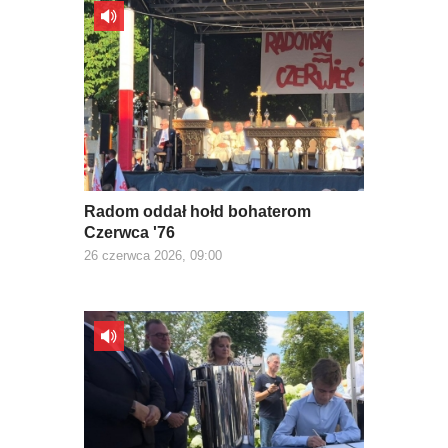
Radom oddał hołd bohaterom
Czerwca '76
26 czerwca 2026, 09:00