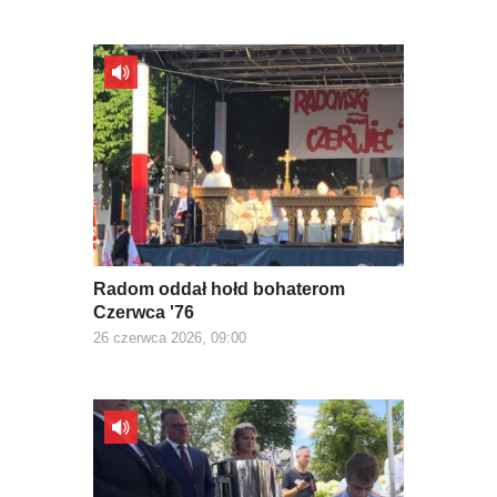
Radom oddał hołd bohaterom
Czerwca '76
26 czerwca 2026, 09:00