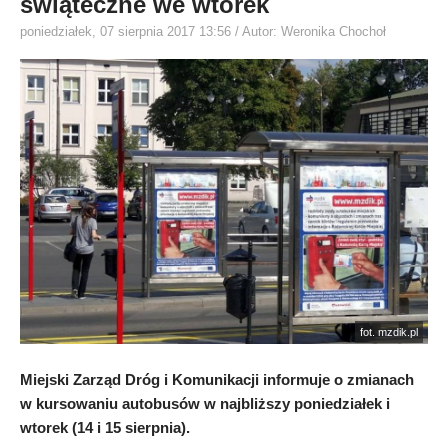
świąteczne we wtorek
poniedziałek, 07 sierpnia 2017 13:56
/ Autor: Weronika Chochoł
fot. mzdik.pl
Miejski Zarząd Dróg i Komunikacji informuje o zmianach
w kursowaniu autobusów w najbliższy poniedziałek i
wtorek (14 i 15 sierpnia).