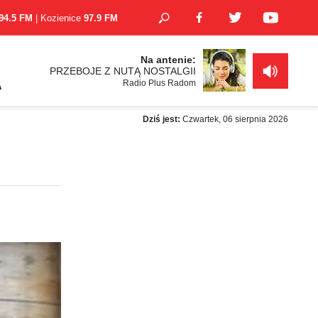
94.5 FM
| Kozienice
97.9 FM
Na antenie:
PRZEBOJE Z NUTĄ NOSTALGII
Radio Plus Radom
A
Dziś jest:
Czwartek, 06 sierpnia 2026