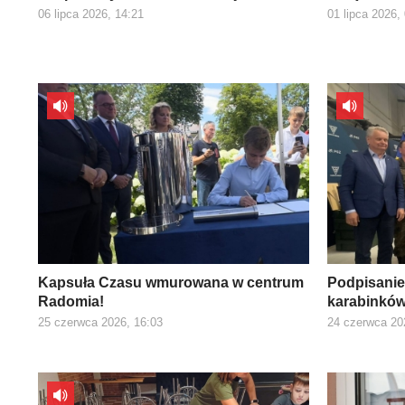
06 lipca 2026, 14:21
01 lipca 2026,
Kapsuła Czasu wmurowana w centrum
Podpisani
Radomia!
karabinkó
25 czerwca 2026, 16:03
24 czerwca 20