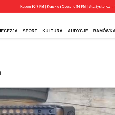
Radom
90.7 FM
| Końskie i Opoczno
94 FM
| Skarżysko Kam.
IECEZJA
SPORT
KULTURA
AUDYCJE
RAMÓWK
n