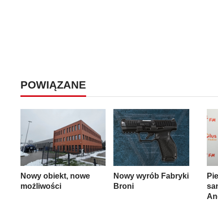
POWIĄZANE
Nowy obiekt, nowe
Nowy wyrób Fabryki
Pi
możliwości
Broni
sa
An