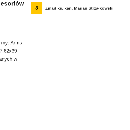
cesoriów
8
Zmarł ks. kan. Marian Strzałkowski
irmy: Arms
 7,62x39
wanych w