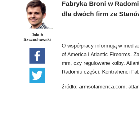
Fabryka Broni w Radomiu
dla dwóch firm ze Stan
Jakub
Szczechowski
O współpracy informują w mediac
of America i Atlantic Firearms. Z
mm, czy regulowane kolby. Atlan
Radomiu części. Kontrahenci Fab
źródło: armsofamerica.com; atla