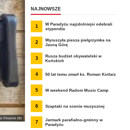
NAJNOWSZE
W Paradyżu najzdolniejsi odebrali
1
stypendia
Wyruszyła piesza pielgrzymka na
2
Jasną Górę
Rusza budżet obywatelski w
3
Końskich
4
50 lat temu zmarł ks. Roman Kotlarz
5
W weekend Radom Music Camp
6
Szaptaki na scenie muzycznej
ntic Firearms (fb)
Jarmark parafialno-gminny w
7
Paradyżu