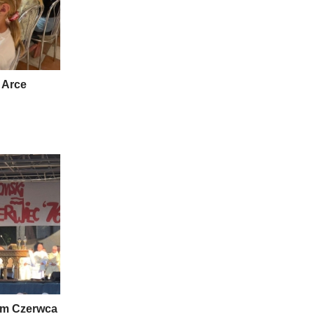
 Arce
om Czerwca