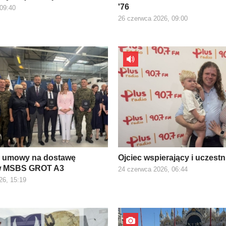
'76
 09:40
26 czerwca 2026, 09:00
e umowy na dostawę
Ojciec wspierający i uczest
w MSBS GROT A3
24 czerwca 2026, 06:44
26, 15:19