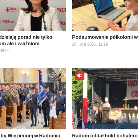
zielają porad nie tylko
Podsumowanie półkolonii w
m ale i więźniom
10 lipca 2026, 11:19
 09:39
żby Więziennej w Radomiu
Radom oddał hołd bohater