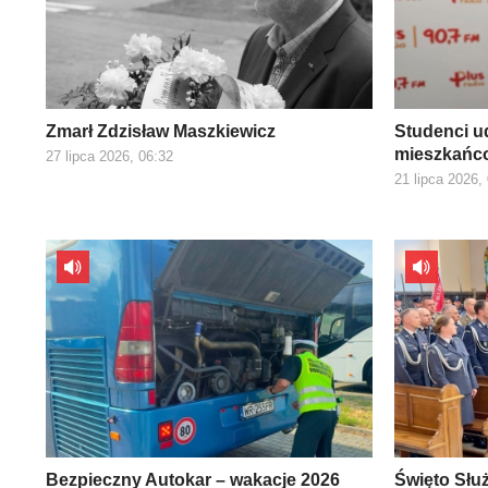
Zmarł Zdzisław Maszkiewicz
Studenci ud
mieszkańco
27 lipca 2026, 06:32
21 lipca 2026,
Bezpieczny Autokar – wakacje 2026
Święto Słu