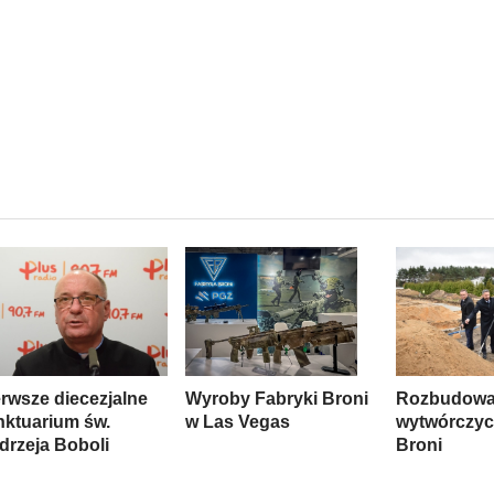
erwsze diecezjalne
Wyroby Fabryki Broni
Rozbudowa
nktuarium św.
w Las Vegas
wytwórczyc
drzeja Boboli
Broni