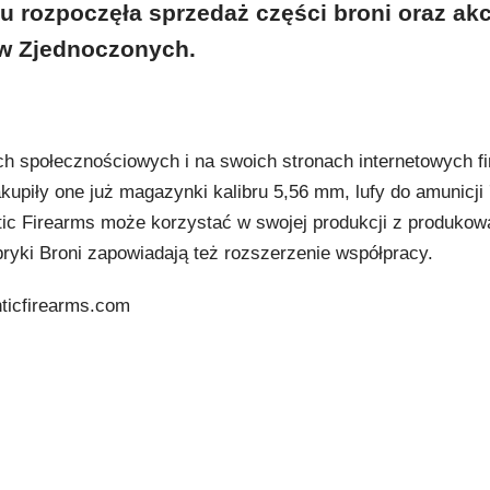
 rozpoczęła sprzedaż części broni oraz ak
ów Zjednoczonych.
h społecznościowych i na swoich stronach internetowych f
akupiły one już magazynki kalibru 5,56 mm, lufy do amunicji
tic Firearms może korzystać w swojej produkcji z produko
ryki Broni zapowiadają też rozszerzenie współpracy.
nticfirearms.com