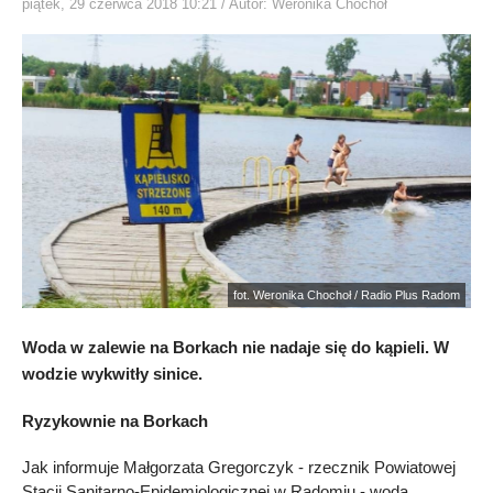
piątek, 29 czerwca 2018 10:21
/ Autor: Weronika Chochoł
fot. Weronika Chochoł / Radio Plus Radom
Woda w zalewie na Borkach nie nadaje się do kąpieli. W
wodzie wykwitły sinice.
Ryzykownie na Borkach
Jak informuje Małgorzata Gregorczyk - rzecznik Powiatowej
Stacji Sanitarno-Epidemiologicznej w Radomiu - woda