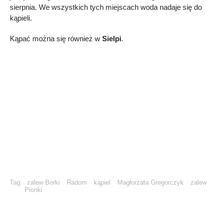
sierpnia. We wszystkich tych miejscach woda nadaje się do
kąpieli.
Kąpać można się również w
Sielpi
.
Tag:
zalew Borki
Radom
kąpiel
Magłorzata Gregorczyk
zalew
Pionki