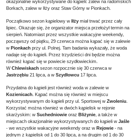
okazjonalnie wykorzystywane do kąpieli: zalew na radomskich
Borkach, zalew w Iłży oraz Staw Górny w Pionkach.
Początkowo sezon kąpielowy w
Iłży
miał trwać przez cały
lipiec. Okazuje się, że organizator miejsca przełożył termin na
sierpień. Natomiast przez wszystkie wakacyjne weekendy,
począwszy od piątku, 29 czerwca można kąpać się w zalewie
w
Pionkach
przy ul. Polnej. Tam badania wykazały, że woda
nadaje się do kąpieli. Przez trzydzieści dni będzie można
również kąpać się w powiecie szydłowieckim.
W
Chlewiskach
sezon rozpocznie się 30 czerwca w
Jastrzębiu
21 lipca, a w
Szydłowcu
17 lipca.
Przydatna do kąpieli jest również woda w zalewie w
Kozienicach
. Kąpać można się również w miejscu
wykorzystywanym do kąpieli przy ul. Sportowej w
Zwoleniu
.
Korzystać można również w dwóch kąpielisk w rejonie
skarżyskim: w
Suchedniowie
oraz
Bliżynie
, a także w
miejscach okazjonalnie wykorzystywanych do kąpieli w
Jaśle
- we wszystkie wakacyjne weekendy oraz w
Rejowie
- na
jednym z kąpielisk od 1 do 30 lipca, a na drugim od 1 do 30