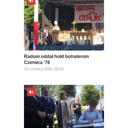
Radom oddał hołd bohaterom
Czerwca '76
26 czerwca 2026, 09:00