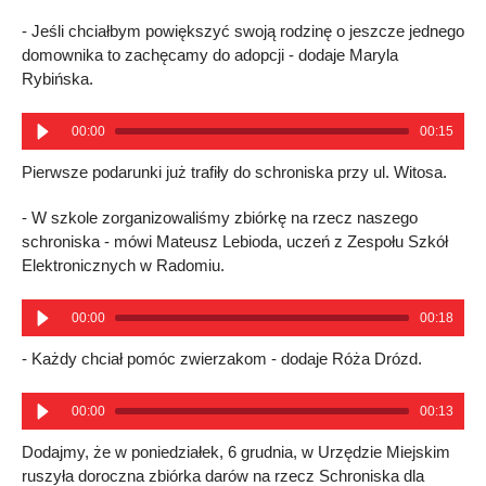
- Jeśli chciałbym powiększyć swoją rodzinę o jeszcze jednego
domownika to zachęcamy do adopcji - dodaje Maryla
Rybińska.
00:00
00:15
Pierwsze podarunki już trafiły do schroniska przy ul. Witosa.
- W szkole zorganizowaliśmy zbiórkę na rzecz naszego
schroniska - mówi Mateusz Lebioda, uczeń z Zespołu Szkół
Elektronicznych w Radomiu.
00:00
00:18
- Każdy chciał pomóc zwierzakom - dodaje Róża Drózd.
00:00
00:13
Dodajmy, że w poniedziałek, 6 grudnia, w Urzędzie Miejskim
ruszyła doroczna zbiórka darów na rzecz Schroniska dla