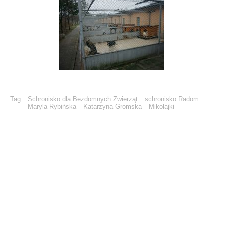
Tag:
Schronisko dla Bezdomnych Zwierząt
schronisko Radom
Maryla Rybińska
Katarzyna Gromska
Mikołajki