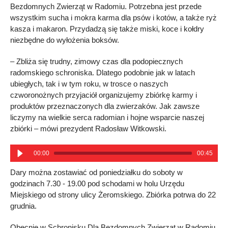
Bezdomnych Zwierząt w Radomiu. Potrzebna jest przede
wszystkim sucha i mokra karma dla psów i kotów, a także ryż
kasza i makaron. Przydadzą się także miski, koce i kołdry
niezbędne do wyłożenia boksów.
– Zbliża się trudny, zimowy czas dla podopiecznych
radomskiego schroniska. Dlatego podobnie jak w latach
ubiegłych, tak i w tym roku, w trosce o naszych
czworonożnych przyjaciół organizujemy zbiórkę karmy i
produktów przeznaczonych dla zwierzaków. Jak zawsze
liczymy na wielkie serca radomian i hojne wsparcie naszej
zbiórki – mówi prezydent Radosław Witkowski.
00:00
00:45
Dary można zostawiać od poniedziałku do soboty w
godzinach 7.30 - 19.00 pod schodami w holu Urzędu
Miejskiego od strony ulicy Żeromskiego. Zbiórka potrwa do 22
grudnia.
Obecnie w Schronisku Dla Bezdomnych Zwierząt w Radomiu