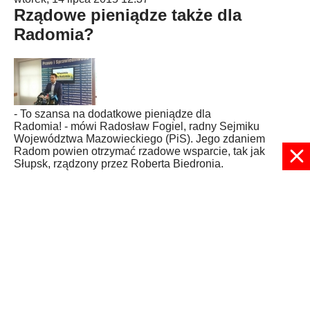
Rządowe pieniądze także dla
Radomia?
- To szansa na dodatkowe pieniądze dla
Radomia! - mówi Radosław Fogiel, radny Sejmiku
Województwa Mazowieckiego (PiS). Jego zdaniem
Radom powien otrzymać rzadowe wsparcie, tak jak
Słupsk, rządzony przez Roberta Biedronia.
Published in
RADOM
Read more...
1
2
3
Strona 2 z 3