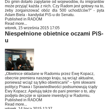
Do gmin dotarło zapytanie od wojewodów, ilu imigrantów
może przyjąć każda z nich. Czy Radom jest gotowy na to,
żeby zorganizować obóz dla 500 uchodźców?” - pyta
Adam Biela - kandydat PiS-u do Senatu.
Published in
RADOM
Read more...
wtorek, 15 września 2015 17:05
Niespełnione obietnice oczami PiS-
u
„Obietnice składane w Radomiu przez Ewę Kopacz,
obecnie premiera naszego kraju, są wciąż aktualne,
ponieważ wciąż są tylko obietnicami” – tymi słowami
politycy Prawa i Sprawiedliwości podsumowują rządy
Ewy Kopacz. Apelują także do pani premier o to, aby
podjęła decyzje w sprawie inwestycji w Radomiu.
Published in
RADOM
Read more...
wtorek, 14 lipca 2015 12:37