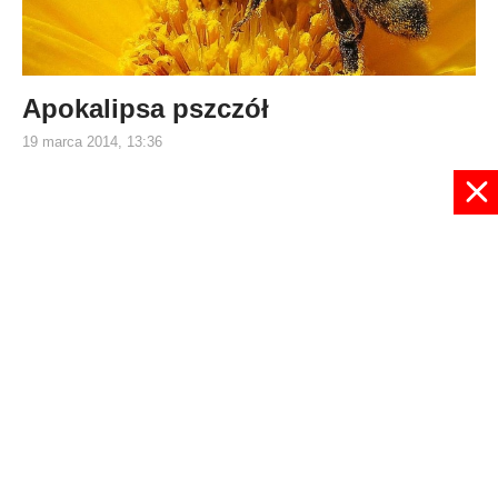
Apokalipsa pszczół
19 marca 2014, 13:36
1379
1380
1381
1382
1383
1384
1385
1386
1387
1388
Strona 1384 z 1470
© 2024 radioplus.com.pl Wszelkie prawa zastrzeżone