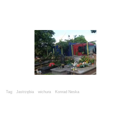
Tag:
Jastrzębia
wichura
Konrad Neska