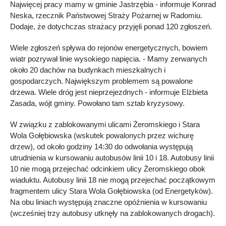
Najwięcej pracy mamy w gminie Jastrzębia - informuje Konrad
Neska, rzecznik Państwowej Straży Pożarnej w Radomiu.
Dodaje, że dotychczas strażacy przyjęli ponad 120 zgłoszeń.
Wiele zgłoszeń spływa do rejonów energetycznych, bowiem
wiatr pozrywał linie wysokiego napięcia. - Mamy zerwanych
około 20 dachów na budynkach mieszkalnych i
gospodarczych. Największym problemem są powalone
drzewa. Wiele dróg jest nieprzejezdnych - informuje Elżbieta
Zasada, wójt gminy. Powołano tam sztab kryzysowy.
W związku z zablokowanymi ulicami Żeromskiego i Stara
Wola Gołębiowska (wskutek powalonych przez wichurę
drzew), od około godziny 14:30 do odwołania występują
utrudnienia w kursowaniu autobusów linii 10 i 18. Autobusy linii
10 nie mogą przejechać odcinkiem ulicy Żeromskiego obok
wiaduktu. Autobusy linii 18 nie mogą przejechać początkowym
fragmentem ulicy Stara Wola Gołębiowska (od Energetyków).
Na obu liniach występują znaczne opóźnienia w kursowaniu
(wcześniej trzy autobusy utknęły na zablokowanych drogach).