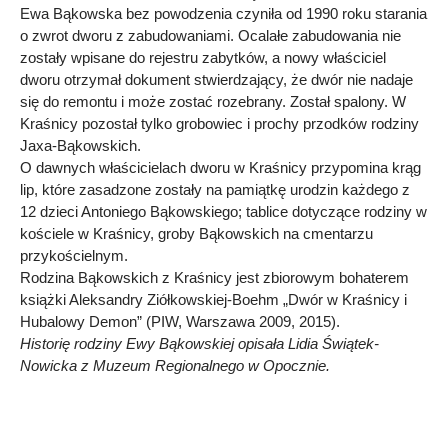
Ewa Bąkowska bez powodzenia czyniła od 1990 roku starania
o zwrot dworu z zabudowaniami. Ocalałe zabudowania nie
zostały wpisane do rejestru zabytków, a nowy właściciel
dworu otrzymał dokument stwierdzający, że dwór nie nadaje
się do remontu i może zostać rozebrany. Został spalony. W
Kraśnicy pozostał tylko grobowiec i prochy przodków rodziny
Jaxa-Bąkowskich.
O dawnych właścicielach dworu w Kraśnicy przypomina krąg
lip, które zasadzone zostały na pamiątkę urodzin każdego z
12 dzieci Antoniego Bąkowskiego; tablice dotyczące rodziny w
kościele w Kraśnicy, groby Bąkowskich na cmentarzu
przykościelnym.
Rodzina Bąkowskich z Kraśnicy jest zbiorowym bohaterem
książki Aleksandry Ziółkowskiej-Boehm „Dwór w Kraśnicy i
Hubalowy Demon” (PIW, Warszawa 2009, 2015).
Historię rodziny Ewy Bąkowskiej opisała Lidia Świątek-
Nowicka z Muzeum Regionalnego w Opocznie.