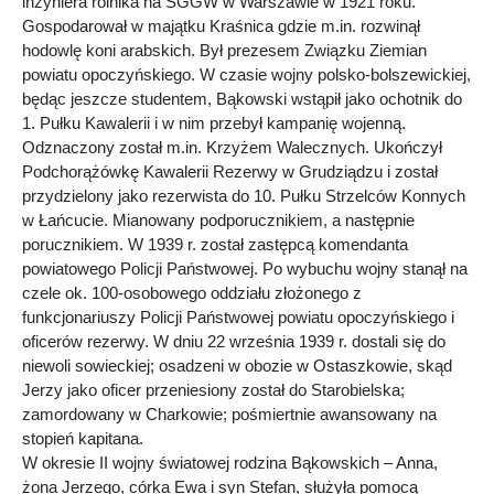
inżyniera rolnika na SGGW w Warszawie w 1921 roku.
Gospodarował w majątku Kraśnica gdzie m.in. rozwinął
hodowlę koni arabskich. Był prezesem Związku Ziemian
powiatu opoczyńskiego. W czasie wojny polsko-bolszewickiej,
będąc jeszcze studentem, Bąkowski wstąpił jako ochotnik do
1. Pułku Kawalerii i w nim przebył kampanię wojenną.
Odznaczony został m.in. Krzyżem Walecznych. Ukończył
Podchorążówkę Kawalerii Rezerwy w Grudziądzu i został
przydzielony jako rezerwista do 10. Pułku Strzelców Konnych
w Łańcucie. Mianowany podporucznikiem, a następnie
porucznikiem. W 1939 r. został zastępcą komendanta
powiatowego Policji Państwowej. Po wybuchu wojny stanął na
czele ok. 100-osobowego oddziału złożonego z
funkcjonariuszy Policji Państwowej powiatu opoczyńskiego i
oficerów rezerwy. W dniu 22 września 1939 r. dostali się do
niewoli sowieckiej; osadzeni w obozie w Ostaszkowie, skąd
Jerzy jako oficer przeniesiony został do Starobielska;
zamordowany w Charkowie; pośmiertnie awansowany na
stopień kapitana.
W okresie II wojny światowej rodzina Bąkowskich – Anna,
żona Jerzego, córka Ewa i syn Stefan, służyła pomocą