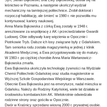
leśnictwo w Poznaniu, a następnie ukończył wydział
mechaniczny na tamtejszej politechnice. Zrobił doktorat i
rozpoczął habilitację, ale śmierć w 1980 r. nie pozwoliła mu
kontynuować kariery naukowej.
Anna Maria Bąkowska z córką Ewą zostały w 1948 r.
aresztowane za współpracę z AK i przeciwdziałanie Gwardii
Ludowej. Obie odbywały karę więzienia w Opocznie i
Piotrkowie Tryb. Dalsze ich losy związane były z Gdańskiem.
Tam seniorka rodu została magazynierką w jednej z klinik
Akademii Medycznej, a Ewa przygotowywała się do matury.
W 1983 r. po ciężkiej chorobie Anna Maria Wartanowicz-
Bąkowska zmarła.
Ewa Bąkowska ukończyła technologię żywności na Wydziale
Chemii Politechniki Gdańskiej oraz studia magisterskie w
Wyższej Szkole Gospodarstwa Wiejskiego w Warszawie.
Obecnie Ewa Bąkowska jest na emeryturze, nadal mieszka w
Gdańsku. Należy do Rodziny Katyńskiej, wiele lat działała w
środowisku kombatanckim AK. Wielokrotnie odwiedzała
rodzinne strony oraz gościła w Opocznie.
Dwór w Kraśnicy sprzedano wiosną 2000 r. prywatnej osobie.