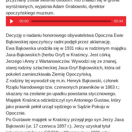
wyróżnionych, wyjaśnia Adam Grabowski, dyrektor
opoczyńskiego muzeum.
00:00
00:44
Decyzję o nadaniu honorowego obywatelstwa Opoczna Ewie
Bąkowskiej opoczyńscy radni podjęli przez aklamację.
Ewa Bąkowska urodziła się w 1931 roku w rodzinnym majątku
Jaxa-Bąkowskich (herbu Gryf) w Kraśnicy. Jest córką
Jerzego i Anny z Wartanowiczów. Wywodzi się ze znanej,
starej rodziny szlacheckiej Jaxa-Gryf Bąkowskich, która od
pokoleń zamieszkiwała Ziemię Opoczyńską.
Z rodziny tej wywodził się m.in. Henryk Bąkowski, członek
Rządu Narodowego tzw. czerwonych prawników w 1863 r.;
skazany na zesłanie po upadku powstania styczniowego.
Majątek Kraśnica odziedziczył syn Antoniego Gustaw, który
jako prawnik pełnił urząd sędziego w Sądzie Pokoju w
Opocznie.
Po Gustawie majątek w Kraśnicy przejął jego syn Jerzy Jaxa
Bąkowski (ur. 17 czerwca 1897 r.). Jerzy uzyskał tytuł