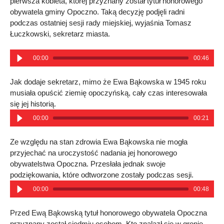
pierwsza kobieta, której przyznany został tytuł honorowego
obywatela gminy Opoczno. Taką decyzję podjęli radni
podczas ostatniej sesji rady miejskiej, wyjaśnia Tomasz
Łuczkowski, sekretarz miasta.
00:00
00:46
Jak dodaje sekretarz, mimo że Ewa Bąkowska w 1945 roku
musiała opuścić ziemię opoczyńską, cały czas interesowała
się jej historią.
00:00
00:21
Ze względu na stan zdrowia Ewa Bąkowska nie mogła
przyjechać na uroczystość nadania jej honorowego
obywatelstwa Opoczna. Przesłała jednak swoje
podziękowania, które odtworzone zostały podczas sesji.
00:00
00:48
Przed Ewą Bąkowską tytuł honorowego obywatela Opoczna
przyznany został siedmiu osobom. Kto znalazł się w gronie