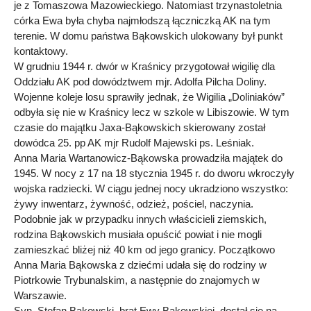
je z Tomaszowa Mazowieckiego. Natomiast trzynastoletnia
córka Ewa była chyba najmłodszą łączniczką AK na tym
terenie. W domu państwa Bąkowskich ulokowany był punkt
kontaktowy.
W grudniu 1944 r. dwór w Kraśnicy przygotował wigilię dla
Oddziału AK pod dowództwem mjr. Adolfa Pilcha Doliny.
Wojenne koleje losu sprawiły jednak, że Wigilia „Doliniaków”
odbyła się nie w Kraśnicy lecz w szkole w Libiszowie. W tym
czasie do majątku Jaxa-Bąkowskich skierowany został
dowódca 25. pp AK mjr Rudolf Majewski ps. Leśniak.
Anna Maria Wartanowicz-Bąkowska prowadziła majątek do
1945. W nocy z 17 na 18 stycznia 1945 r. do dworu wkroczyły
wojska radziecki. W ciągu jednej nocy ukradziono wszystko:
żywy inwentarz, żywność, odzież, pościel, naczynia.
Podobnie jak w przypadku innych właścicieli ziemskich,
rodzina Bąkowskich musiała opuścić powiat i nie mogli
zamieszkać bliżej niż 40 km od jego granicy. Początkowo
Anna Maria Bąkowska z dziećmi udała się do rodziny w
Piotrkowie Trybunalskim, a następnie do znajomych w
Warszawie.
Syn, Stefan Bąkowski, brat Ewy Bąkowskiej, dostał się na