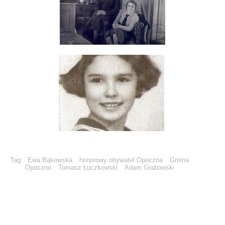
Tag:
Ewa Bąkowska
honorowy obywatel Opoczna
Gmina
Opoczno
Tomasz Łuczkowski
Adam Grabowski