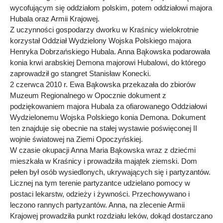
wycofującym się oddziałom polskim, potem oddziałowi majora
Hubala oraz Armii Krajowej.
Z uczynności gospodarzy dworku w Kraśnicy wielokrotnie
korzystał Oddział Wydzielony Wojska Polskiego majora
Henryka Dobrzańskiego Hubala. Anna Bąkowska podarowała
konia krwi arabskiej Demona majorowi Hubalowi, do którego
zaprowadził go stangret Stanisław Konecki.
2 czerwca 2010 r. Ewa Bąkowska przekazała do zbiorów
Muzeum Regionalnego w Opocznie dokument z
podziękowaniem majora Hubala za ofiarowanego Oddziałowi
Wydzielonemu Wojska Polskiego konia Demona. Dokument
ten znajduje się obecnie na stałej wystawie poświęconej II
wojnie światowej na Ziemi Opoczyńskiej.
W czasie okupacji Anna Maria Bąkowska wraz z dziećmi
mieszkała w Kraśnicy i prowadziła majątek ziemski. Dom
pełen był osób wysiedlonych, ukrywających się i partyzantów.
Licznej na tym terenie partyzantce udzielano pomocy w
postaci lekarstw, odzieży i żywności. Przechowywano i
leczono rannych partyzantów. Anna, na zlecenie Armii
Krajowej prowadziła punkt rozdziału leków, dokąd dostarczano