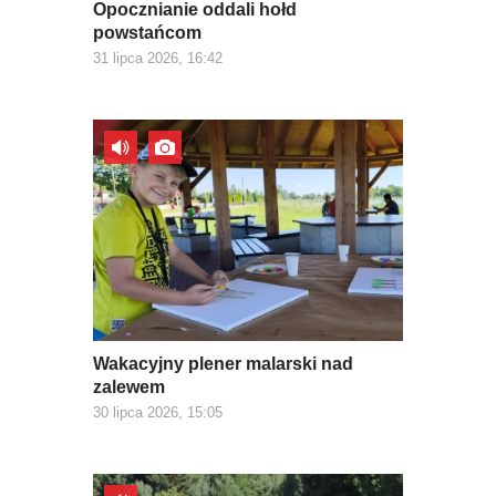
Opocznianie oddali hołd
powstańcom
31 lipca 2026, 16:42
Wakacyjny plener malarski nad
zalewem
30 lipca 2026, 15:05