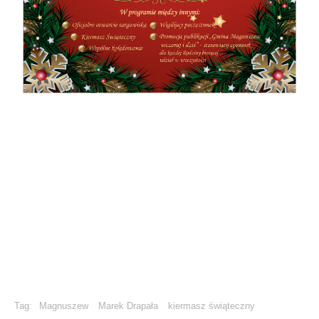
Tag:
Magnuszew
Marek Drapała
kiermasz świąteczny