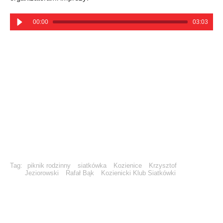
00:00
03:03
Tag:
piknik rodzinny
siatkówka
Kozienice
Krzysztof
Jeziorowski
Rafał Bąk
Kozienicki Klub Siatkówki