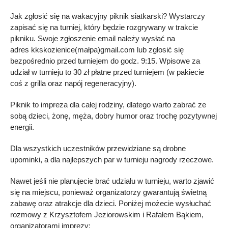
Jak zgłosić się na wakacyjny piknik siatkarski? Wystarczy
zapisać się na turniej, który będzie rozgrywany w trakcie
pikniku. Swoje zgłoszenie email należy wysłać na
adres kkskozienice(małpa)gmail.com lub zgłosić się
bezpośrednio przed turniejem do godz. 9:15. Wpisowe za
udział w turnieju to 30 zł płatne przed turniejem (w pakiecie
coś z grilla oraz napój regeneracyjny).
Piknik to impreza dla całej rodziny, dlatego warto zabrać ze
sobą dzieci, żonę, męża, dobry humor oraz trochę pozytywnej
energii.
Dla wszystkich uczestników przewidziane są drobne
upominki, a dla najlepszych par w turnieju nagrody rzeczowe.
Nawet jeśli nie planujecie brać udziału w turnieju, warto zjawić
się na miejscu, ponieważ organizatorzy gwarantują świetną
zabawę oraz atrakcje dla dzieci. Poniżej możecie wysłuchać
rozmowy z Krzysztofem Jeziorowskim i Rafałem Bąkiem,
organizatorami imprezy: