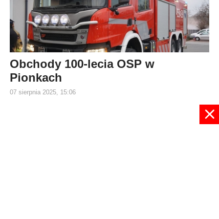
Obchody 100-lecia OSP w
Pionkach
07 sierpnia 2025, 15:06
1
2
3
4
5
6
7
8
9
10
Strona 2 z 121