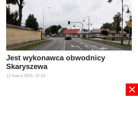
Jest wykonawca obwodnicy
Skaryszewa
13 marca 2025, 12:14
1
2
3
4
5
6
7
8
9
10
Strona 4 z 121