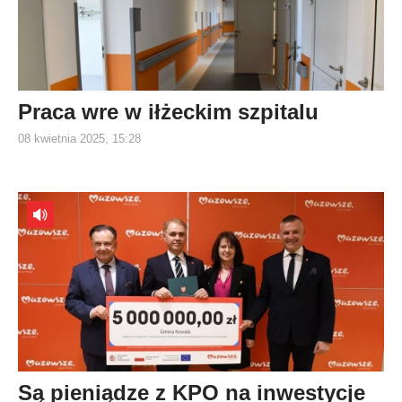
Praca wre w iłżeckim szpitalu
08 kwietnia 2025, 15:28
Są pieniądze z KPO na inwestycje