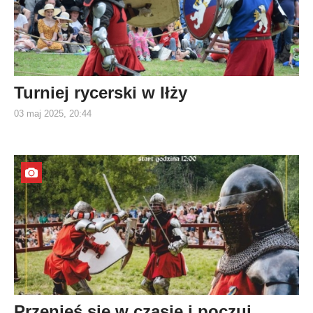
Turniej rycerski w Iłży
03 maj 2025, 20:44
Przenieś się w czasie i poczuj