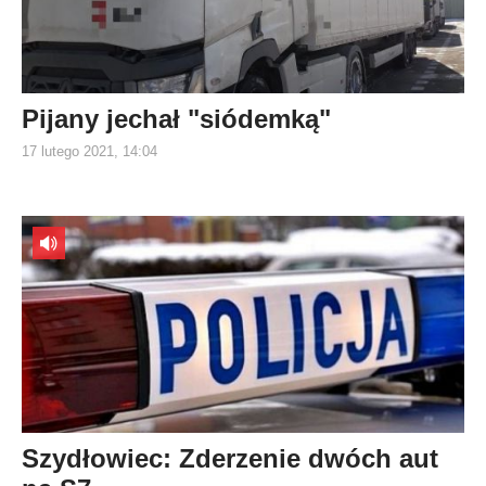
Pijany jechał "siódemką"
17 lutego 2021, 14:04
Szydłowiec: Zderzenie dwóch aut