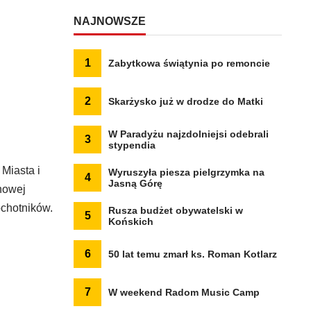
NAJNOWSZE
1
Zabytkowa świątynia po remoncie
2
Skarżysko już w drodze do Matki
W Paradyżu najzdolniejsi odebrali
3
stypendia
Miasta i
Wyruszyła piesza pielgrzymka na
4
Jasną Górę
chowej
chotników.
Rusza budżet obywatelski w
5
Końskich
6
50 lat temu zmarł ks. Roman Kotlarz
7
W weekend Radom Music Camp