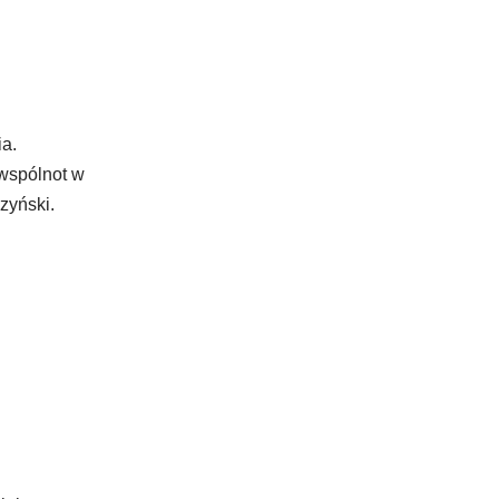
a.
 wspólnot w
zyński.