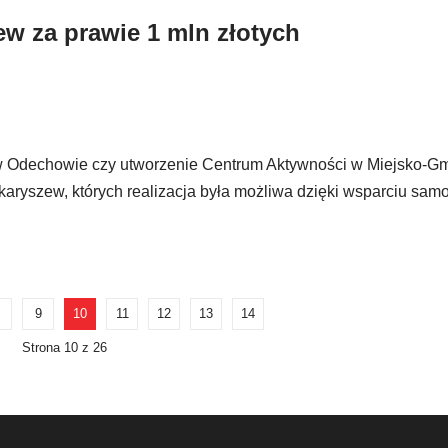
w za prawie 1 mln złotych
 w Odechowie czy utworzenie Centrum Aktywności w Miejsko-
karyszew, których realizacja była możliwa dzięki wsparciu sam
9
10
11
12
13
14
Strona 10 z 26