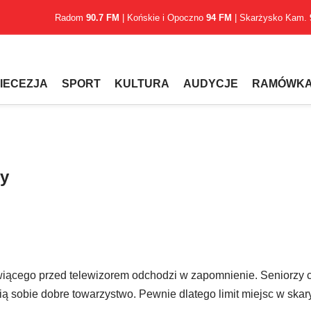
Radom
90.7 FM
| Końskie i Opoczno
94 FM
| Skarżysko Kam.
IECEZJA
SPORT
KULTURA
AUDYCJE
RAMÓWK
wy
tkwiącego przed telewizorem odchodzi w zapomnienie. Seniorzy 
ią sobie dobre towarzystwo. Pewnie dlatego limit miejsc w ska