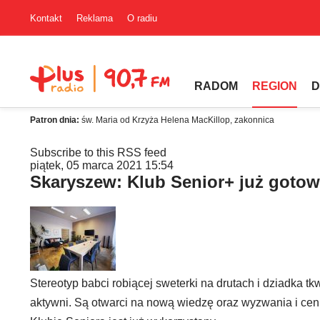
Kontakt
Reklama
O radiu
RADOM
REGION
D
Patron dnia:
św. Maria od Krzyża Helena MacKillop, zakonnica
Subscribe to this RSS feed
piątek, 05 marca 2021 15:54
Skaryszew: Klub Senior+ już goto
Stereotyp babci robiącej sweterki na drutach i dziadka 
aktywni. Są otwarci na nową wiedzę oraz wyzwania i cen