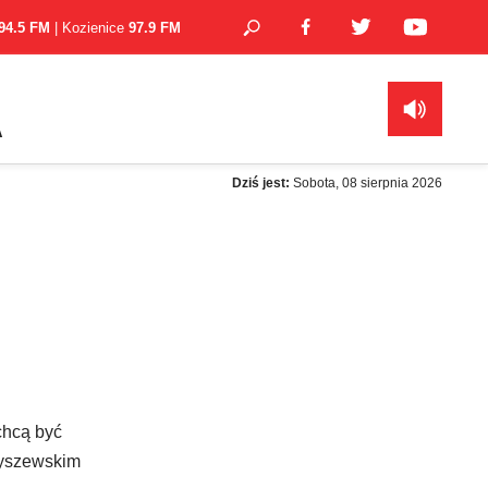
94.5 FM
| Kozienice
97.9 FM
A
Dziś jest:
Sobota, 08 sierpnia 2026
chcą być
ryszewskim