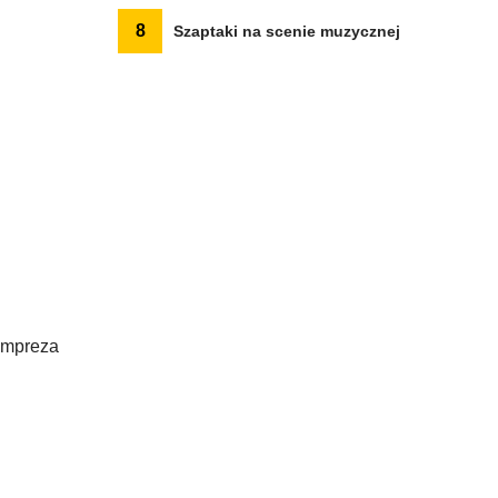
8
Szaptaki na scenie muzycznej
 impreza