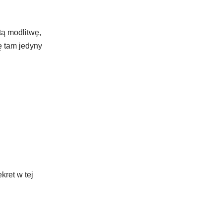
tą modlitwę,
ę tam jedyny
kret w tej