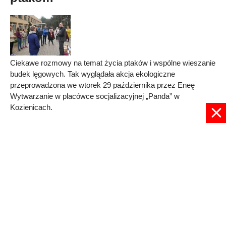
Ciekawe rozmowy na temat życia ptaków i wspólne wieszanie
budek lęgowych. Tak wyglądała akcja ekologiczne
przeprowadzona we wtorek 29 października przez Eneę
Wytwarzanie w placówce socjalizacyjnej „Panda” w
Kozienicach.
Published in
Kozienice
Read more...
1
2
3
4
5
6
7
8
9
Strona 5 z 9