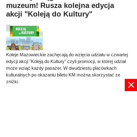
muzeum! Rusza kolejna edycja
akcji "Koleją do Kultury"
Koleje Mazowieckie zachęcają do wzięcia udziału w czwartej
edycji akcji "Koleją do Kultury" czyli promocji, w której udział
może wziąć każdy pasażer. W dwudziestu placówkach
kulturalnych po okazaniu biletu KM można skorzystać ze
zniżki.
Published in
REGION
Read more...
1
2
3
4
5
6
Strona 1 z 6