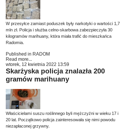
W przesyłce zamiast poduszek były narkotyki o wartości 1,7
mln zł. Policja i służba celno-skarbowa zabezpieczyła 30
kilogramów marihuany, która miała trafić do mieszkańca
Radomia.
Published in
RADOM
Read more...
wtorek, 12 kwietnia 2022 13:59
Skarżyska policja znalazła 200
gramów marihuany
Właścicielami suszu roślinnego byli mężczyźni w wieku 17 i
20 lat. Początkowo policja zainteresowała się nimi powodu
niezapłaconej grzywny.