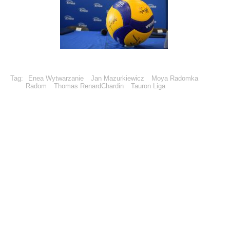
Tag:
Enea Wytwarzanie
Jan Mazurkiewicz
Moya Radomka
Radom
Thomas RenardChardin
Tauron Liga