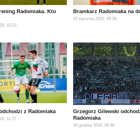
rening Radomiaka. Kto
Bramkarz Radomiaka na d
10 stycznia 2020, 09:30
20, 15:52
odchodzi z Radomiaka
Grzegorz Gilewski odchodz
Radomiaka
20, 11:27
30 grudnia 2019, 08:46