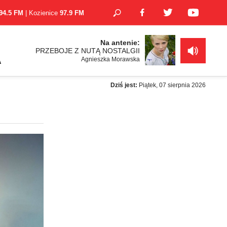
94.5 FM
| Kozienice
97.9 FM
Na antenie:
PRZEBOJE Z NUTĄ NOSTALGII
Agnieszka Morawska
A
Dziś jest:
Piątek, 07 sierpnia 2026