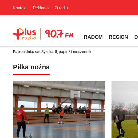
Kontakt
Reklama
O radiu
RADOM
REGION
D
Patron dnia:
św. Sykstus II, papież i męczennik
Piłka nożna