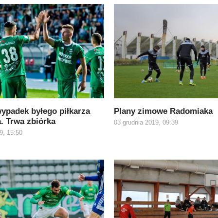
ypadek byłego piłkarza
Plany zimowe Radomiaka
. Trwa zbiórka
03 grudnia 2019, 09:39
9, 15:50