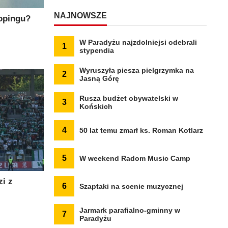
NAJNOWSZE
opingu?
W Paradyżu najzdolniejsi odebrali
1
stypendia
Wyruszyła piesza pielgrzymka na
2
Jasną Górę
Rusza budżet obywatelski w
3
Końskich
4
50 lat temu zmarł ks. Roman Kotlarz
5
W weekend Radom Music Camp
i z
6
Szaptaki na scenie muzycznej
Jarmark parafialno-gminny w
7
Paradyżu