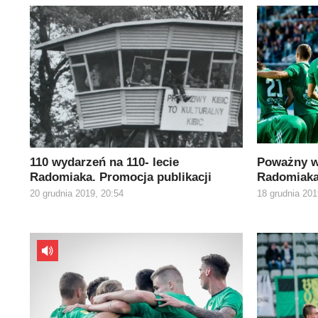
110 wydarzeń na 110- lecie
Poważny w
Radomiaka. Promocja publikacji
Radomiaka
20 grudnia 2019, 20:54
18 grudnia 201