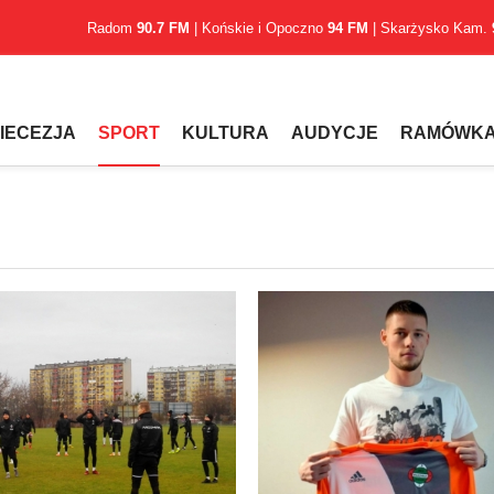
Radom
90.7 FM
| Końskie i Opoczno
94 FM
| Skarżysko Kam.
IECEZJA
SPORT
KULTURA
AUDYCJE
RAMÓWK