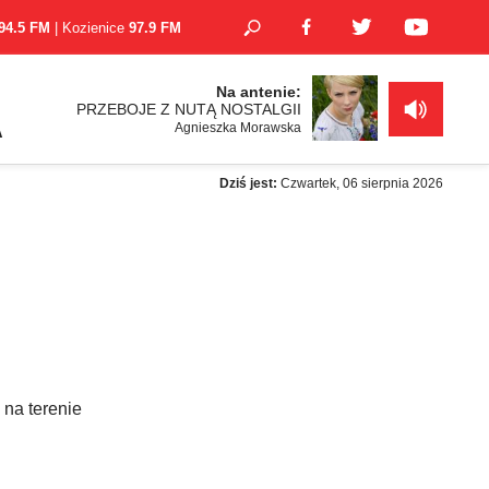
94.5 FM
| Kozienice
97.9 FM
Na antenie:
PRZEBOJE Z NUTĄ NOSTALGII
Agnieszka Morawska
A
Dziś jest:
Czwartek, 06 sierpnia 2026
 na terenie