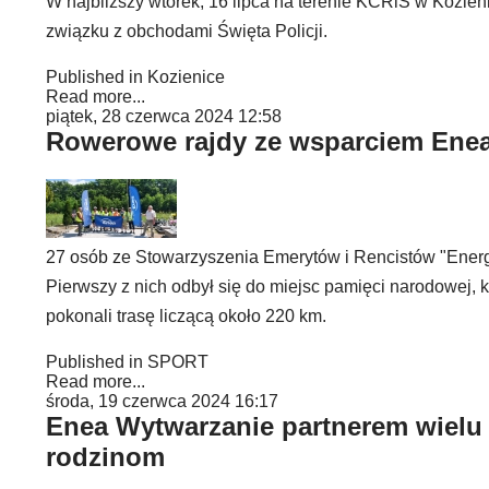
W najbliższy wtorek, 16 lipca na terenie KCRiS w Kozien
związku z obchodami Święta Policji.
Published in
Kozienice
Read more...
piątek, 28 czerwca 2024 12:58
Rowerowe rajdy ze wsparciem Ene
27 osób ze Stowarzyszenia Emerytów i Rencistów "Energ
Pierwszy z nich odbył się do miejsc pamięci narodowej, ku
pokonali trasę liczącą około 220 km.
Published in
SPORT
Read more...
środa, 19 czerwca 2024 16:17
Enea Wytwarzanie partnerem wielu 
rodzinom