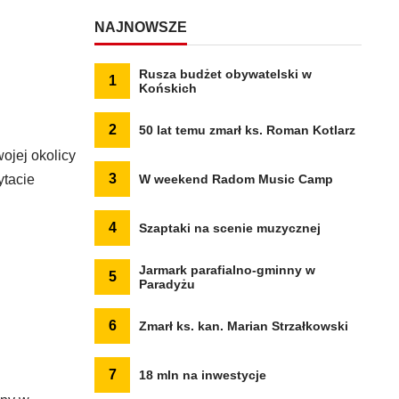
NAJNOWSZE
Rusza budżet obywatelski w
1
Końskich
2
50 lat temu zmarł ks. Roman Kotlarz
jej okolicy
3
ytacie
W weekend Radom Music Camp
4
Szaptaki na scenie muzycznej
Jarmark parafialno-gminny w
5
Paradyżu
6
Zmarł ks. kan. Marian Strzałkowski
7
18 mln na inwestycje