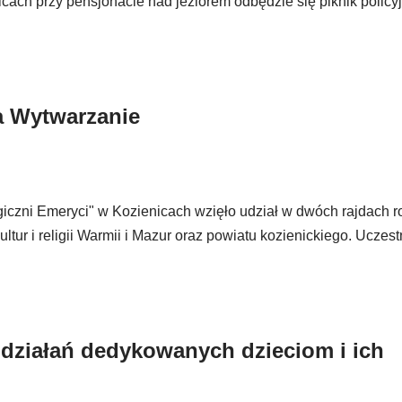
icach przy pensjonacie nad jeziorem odbędzie się piknik policy
a Wytwarzanie
iczni Emeryci" w Kozienicach wzięło udział w dwóch rajdach 
ltur i religii Warmii i Mazur oraz powiatu kozienickiego. Uczest
działań dedykowanych dzieciom i ich