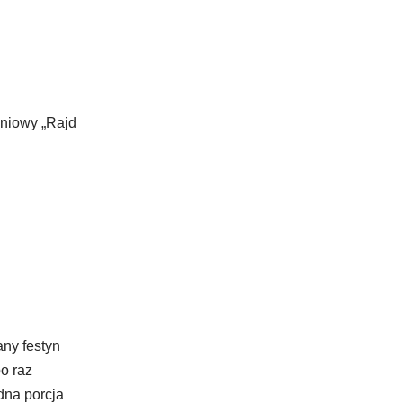
dniowy „Rajd
any festyn
o raz
dna porcja