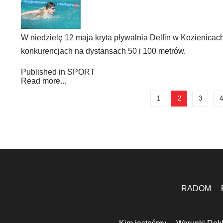
W niedzielę 12 maja kryta pływalnia Delfin w Kozienicach 
konkurencjach na dystansach 50 i 100 metrów.
Published in
SPORT
Read more...
1
2
3
4
RADOM