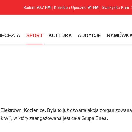
Radom
90.7 FM
| Końskie i Opoczno
94 FM
| Skarżysko Kam.
IECEZJA
SPORT
KULTURA
AUDYCJE
RAMÓWK
y Elektrowni Kozienice. Była to już czwarta akcja zorganizowana
krwi", w który zaangażowana jest cała Grupa Enea.