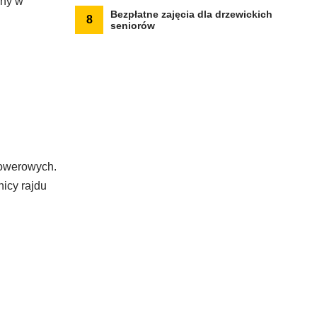
jny w
Bezpłatne zajęcia dla drzewickich
8
seniorów
rowerowych.
nicy rajdu