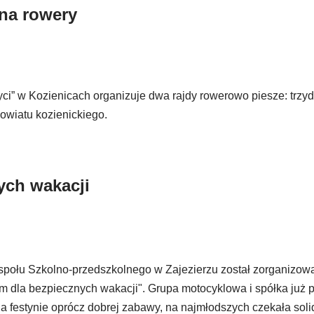
na rowery
i” w Kozienicach organizuje dwa rajdy rowerowo piesze: trzy
owiatu kozienickiego.
ych wakacji
espołu Szkolno-przedszkolnego w Zajezierzu został zorganizow
m dla bezpiecznych wakacji". Grupa motocyklowa i spółka już p
 Na festynie oprócz dobrej zabawy, na najmłodszych czekała soli