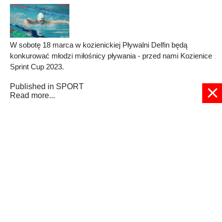
W sobotę 18 marca w kozienickiej Pływalni Delfin będą
konkurować młodzi miłośnicy pływania - przed nami Kozienice
Sprint Cup 2023.
Published in
SPORT
Read more...
4
5
6
7
8
9
10
11
12
13
Strona 9 z 28
© 2024 radioplus.com.pl Wszelkie prawa zastrzeżone