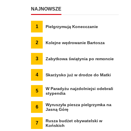
NAJNOWSZE
1
Pielgrzymują Konecczanie
2
Kolejne wędrowanie Bartosza
3
Zabytkowa świątynia po remoncie
4
Skarżysko już w drodze do Matki
W Paradyżu najzdolniejsi odebrali
5
stypendia
Wyruszyła piesza pielgrzymka na
6
Jasną Górę
Rusza budżet obywatelski w
7
Końskich