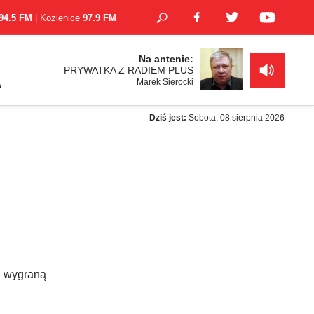
94.5 FM
| Kozienice
97.9 FM
Na antenie:
PRYWATKA Z RADIEM PLUS
Marek Sierocki
A
Dziś jest:
Sobota, 08 sierpnia 2026
ę wygraną