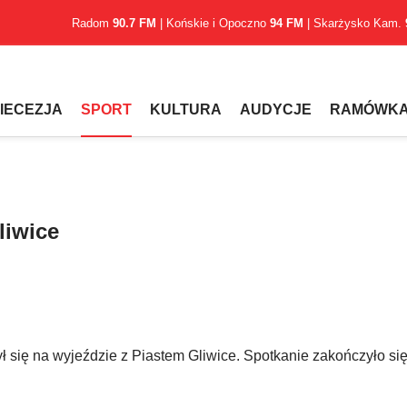
Radom
90.7 FM
| Końskie i Opoczno
94 FM
| Skarżysko Kam.
IECEZJA
SPORT
KULTURA
AUDYCJE
RAMÓWK
liwice
 się na wyjeździe z Piastem Gliwice. Spotkanie zakończyło si