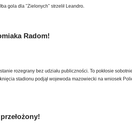
a gola dla "Zielonych" strzelił Leandro.
domiaka Radom!
ie rozegrany bez udziału publiczności. To pokłosie sobotnie
nięcia stadionu podjął wojewoda mazowiecki na wniosek Polic
 przełożony!