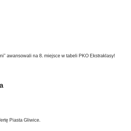
oni" awansowali na 8. miejsce w tabeli PKO Ekstraklasy!
a
rtę Piasta Gliwice.