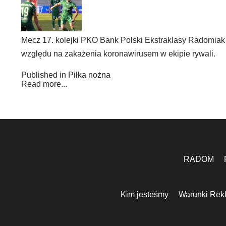
Mecz 17. kolejki PKO Bank Polski Ekstraklasy Radomiak R
względu na zakażenia koronawirusem w ekipie rywali.
Published in
Piłka nożna
Read more...
RADOM
Kim jesteśmy
Warunki Rek