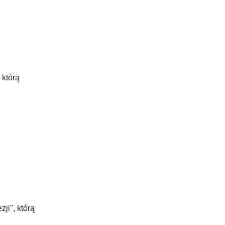
 którą
ji", którą