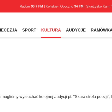
Radom
90.7 FM
| Końskie i Opoczno
94 FM
| Skarżysko Kam.
IECEZJA
SPORT
KULTURA
AUDYCJE
RAMÓWK
ogliśmy wysłuchać kolejnej audycji pt: "Szara strefa poezji", 