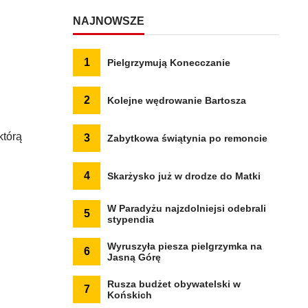
NAJNOWSZE
1
Pielgrzymują Konecczanie
2
Kolejne wędrowanie Bartosza
którą
3
Zabytkowa świątynia po remoncie
4
Skarżysko już w drodze do Matki
W Paradyżu najzdolniejsi odebrali
5
stypendia
Wyruszyła piesza pielgrzymka na
6
Jasną Górę
Rusza budżet obywatelski w
7
Końskich