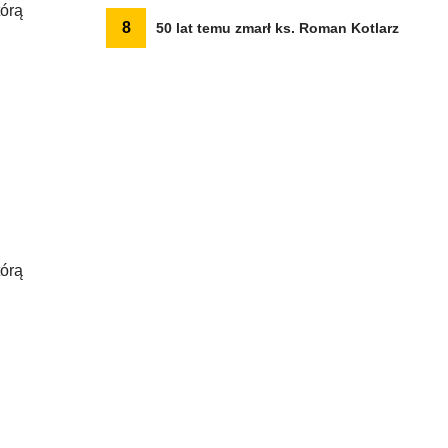
tórą
8
50 lat temu zmarł ks. Roman Kotlarz
tórą