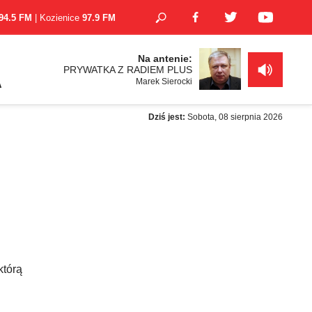
94.5 FM
| Kozienice
97.9 FM
Na antenie:
PRYWATKA Z RADIEM PLUS
Marek Sierocki
A
Dziś jest:
Sobota, 08 sierpnia 2026
którą