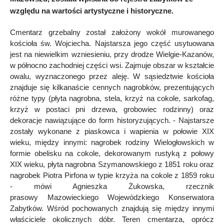
względu na wartości artystyczne i historyczne.
Cmentarz grzebalny został założony wokół murowanego
kościoła św. Wojciecha. Najstarsza jego część usytuowana
jest na niewielkim wzniesieniu, przy drodze Wielgie-Kazanów,
w północno zachodniej części wsi. Zajmuje obszar w kształcie
owalu, wyznaczonego przez aleję. W sąsiedztwie kościoła
znajduje się kilkanaście cennych nagrobków, prezentujących
różne typy (płyta nagrobna, stela, krzyż na cokole, sarkofag,
krzyż w postaci pni drzewa, grobowiec rodzinny) oraz
dekoracje nawiązujące do form historyzujących. - Najstarsze
zostały wykonane z piaskowca i wapienia w połowie XIX
wieku, między innymi: nagrobek rodziny Wielogłowskich w
formie obelisku na cokole, dekorowanym rustyką z połowy
XIX wieku, płyta nagrobna Szymanowskiego z 1851 roku oraz
nagrobek Piotra Pirfona w typie krzyża na cokole z 1859 roku
- mówi Agnieszka Żukowska, rzecznik
prasowy Mazowieckiego Wojewódzkiego Konserwatora
Zabytków. Wśród pochowanych znajdują się między innymi
właściciele okolicznych dóbr. Teren cmentarza, oprócz