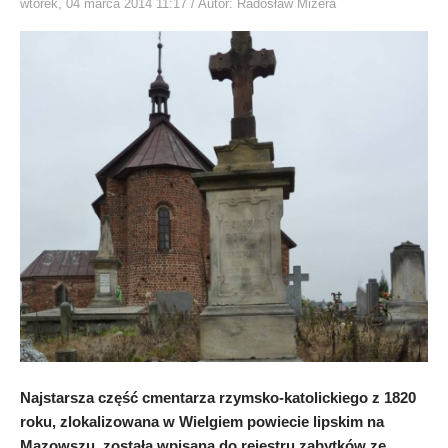
wtorek, 04 marca 2014 11:17
/ Autor: Radosław Mizera
Najstarsza część cmentarza rzymsko-katolickiego z 1820
roku, zlokalizowana w Wielgiem powiecie lipskim na
Mazowszu, została wpisana do rejestru zabytków ze