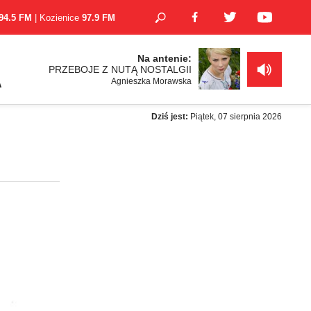
94.5 FM
| Kozienice
97.9 FM
Na antenie:
PRZEBOJE Z NUTĄ NOSTALGII
Agnieszka Morawska
A
Dziś jest:
Piątek, 07 sierpnia 2026