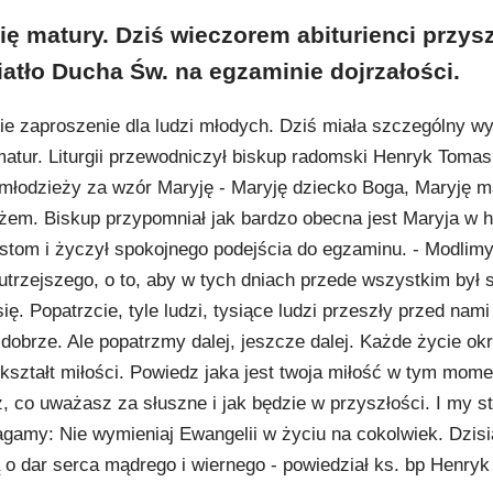
ię matury. Dziś wieczorem abiturienci przysz
iatło Ducha Św. na egzaminie dojrzałości.
ie zaproszenie dla ludzi młodych. Dziś miała szczególny wy
atur. Liturgii przewodniczył biskup radomski Henryk Tomasi
 młodzieży za wzór Maryję - Maryję dziecko Boga, Maryję m
żem. Biskup przypomniał jak bardzo obecna jest Maryja w hi
ystom i życzył spokojnego podejścia do egzaminu. - Modlimy
jutrzejszego, o to, aby w tych dniach przede wszystkim był 
. Popatrzcie, tyle ludzi, tysiące ludzi przeszły przed nami 
dobrze. Ale popatrzmy dalej, jeszcze dalej. Każde życie okre
kształt miłości. Powiedz jaka jest twoja miłość w tym mome
, co uważasz za słuszne i jak będzie w przyszłości. I my st
agamy: Nie wymieniaj Ewangelii w życiu na cokolwiek. Dzisi
 o dar serca mądrego i wiernego - powiedział ks. bp Henryk