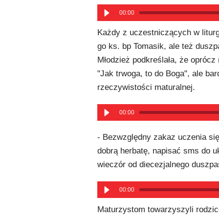
00:00
Każdy z uczestniczących w litur
go ks. bp Tomasik, ale też duszp
Młodzież podkreślała, że oprócz 
"Jak trwoga, to do Boga", ale ba
rzeczywistości maturalnej.
00:00
- Bezwzględny zakaz uczenia si
dobrą herbatę, napisać sms do u
wieczór od diecezjalnego duszpa
00:00
Maturzystom towarzyszyli rodzice