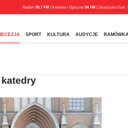
Radom
90.7 FM
| Końskie i Opoczno
94 FM
| Skarżysko Kam.
IECEZJA
SPORT
KULTURA
AUDYCJE
RAMÓWK
 katedry