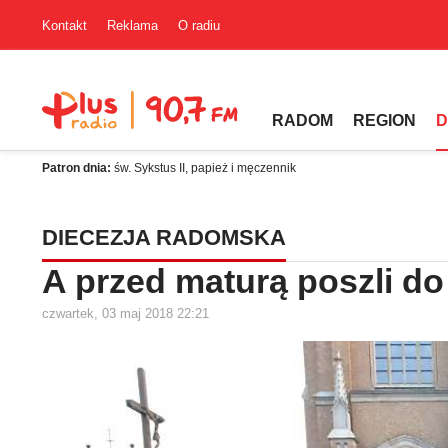
Kontakt
Reklama
O radiu
RADOM
REGION
D
Patron dnia:
św. Sykstus II, papież i męczennik
DIECEZJA RADOMSKA
A przed maturą poszli do
czwartek, 03 maj 2018 22:21