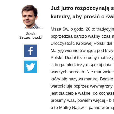
Już jutro rozpoczynają s
katedry, aby prosić o św
Msza Św. o godz. 20 to tradycyjn
Jakub
poprzedziła bardzo ważny czas m
Szczechowski
Uroczystość Królowej Polski dał
Maryję wiernie trwającą pod krzy
Polski. Dodał też otuchy maturz
- droga młodzieży o spokój dnia 
waszych sercach. Nie martwcie się
który się nazywa maturą. Będzie 
wartościuje poprzez wewnętrzny 
jest dla ciebie ważne, co kochasz
prosimy was, powiem więcej - bl
o to Matkę Najśw. - pannę wierną