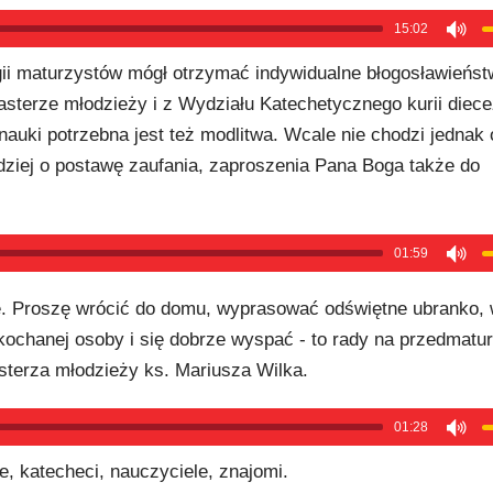
15:02
gii maturzystów mógł otrzymać indywidualne błogosławieństw
asterze młodzieży i z Wydziału Katechetycznego kurii diecez
nauki potrzebna jest też modlitwa. Wcale nie chodzi jednak 
rdziej o postawę zaufania, zaproszenia Pana Boga także do
01:59
ę. Proszę wrócić do domu, wyprasować odświętne ubranko, 
kochanej osoby i się dobrze wyspać - to rady na przedmatur
sterza młodzieży ks. Mariusza Wilka.
01:28
, katecheci, nauczyciele, znajomi.