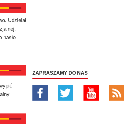
o. Udzielał
jalnej.
o hasło
ZAPRASZAMY DO NAS
wypić
alny