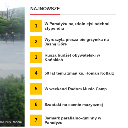
NAJNOWSZE
W Paradyżu najzdolniejsi odebrali
1
stypendia
Wyruszyła piesza pielgrzymka na
2
Jasną Górę
Rusza budżet obywatelski w
3
Końskich
4
50 lat temu zmarł ks. Roman Kotlarz
5
W weekend Radom Music Camp
6
Szaptaki na scenie muzycznej
Jarmark parafialno-gminny w
7
adio Plus Radom
Paradyżu