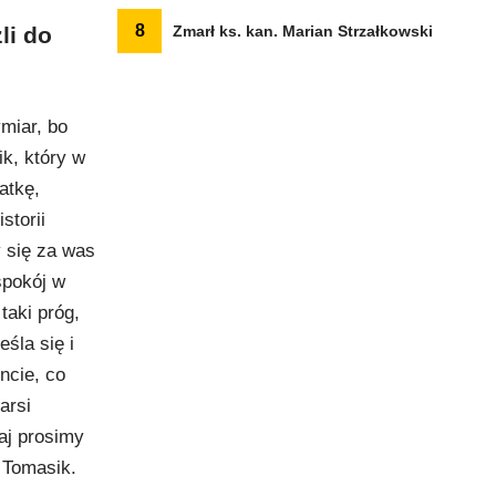
8
li do
Zmarł ks. kan. Marian Strzałkowski
miar, bo
k, który w
atkę,
storii
 się za was
spokój w
taki próg,
śla się i
ncie, co
arsi
aj prosimy
 Tomasik.