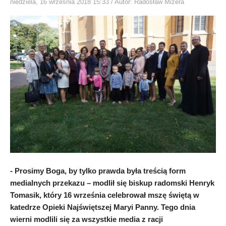
niedziela, 16 września 2018 15:33
/ Autor: Radosław Mizera
- Prosimy Boga, by tylko prawda była treścią form
medialnych przekazu – modlił się biskup radomski Henryk
Tomasik, który 16 września celebrował mszę świętą w
katedrze Opieki Najświętszej Maryi Panny. Tego dnia
wierni modlili się za wszystkie media z racji