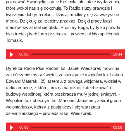
poznawać Ewangelię, życie Kościoła, ale także wydarzenia,
które wokół nas się dokonują. To Radio służy prawdzie i
tworzeniu dobrych relacji. Dzisiaj modlimy się za wszystkie
media. Dziękuję za rzetelny przekaz. Dzięki pracy ludzi
mediów, świat stał się bliski. Prosimy Boga, by tylko prawda
była treścią tych form przekazu – powiedział biskup Henryk
Tomasik.
00:00
10:44
Dyrektor Radia Plus Radom ks. Jacek Wieczorek mówił na
zakończenie mszy świętej, że założyciel rozgłośni ks. biskup
Edward Materski, 25 lat temu, z odwagą wizjonera, widział w
radiu ambonę, z której można nauczać, katechizować i
budowę wspólnotę, która przekracza mury jednej świątyni. -
Wspólnie tu z obecnym ks. Markiem Janasem, zebrał grono
wolontariuszy, którzy z pasją uczyli się warsztatu
dziennikarskiego – powiedział ks. Wieczorek.
00:00
03:58