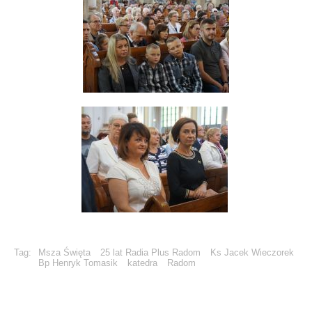
Tag:
Msza Święta
25 lat Radia Plus Radom
Ks Jacek Wieczorek
Bp Henryk Tomasik
katedra
Radom