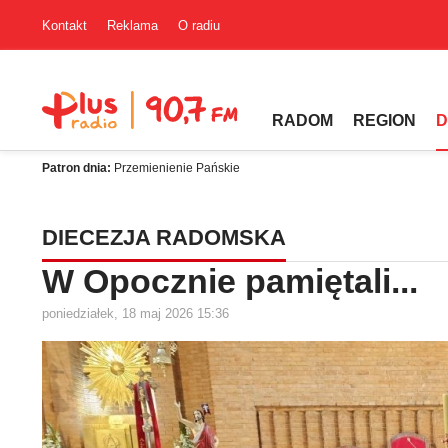
Kontakt
Reklama
O radiu
RADOM
REGION
D
Patron dnia:
Przemienienie Pańskie
DIECEZJA RADOMSKA
W Opocznie pamiętali...
poniedziałek, 18 maj 2026 15:36