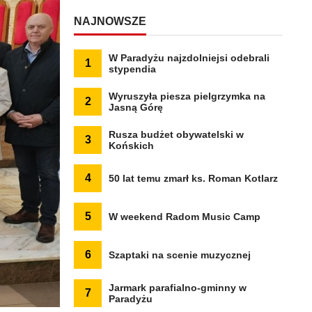
NAJNOWSZE
W Paradyżu najzdolniejsi odebrali
1
stypendia
Wyruszyła piesza pielgrzymka na
2
Jasną Górę
Rusza budżet obywatelski w
3
Końskich
4
50 lat temu zmarł ks. Roman Kotlarz
5
W weekend Radom Music Camp
6
Szaptaki na scenie muzycznej
Jarmark parafialno-gminny w
7
Paradyżu