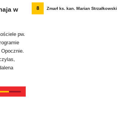
8
maja w
Zmarł ks. kan. Marian Strzałkowski
ościele pw.
rogramie
w Opocznie.
czylas,
dalena