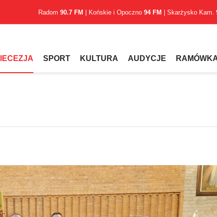
Radom
90.7 FM
| Końskie i Opoczno
94 FM
| Skarżysko Kam.
IECEZJA
SPORT
KULTURA
AUDYCJE
RAMÓWK