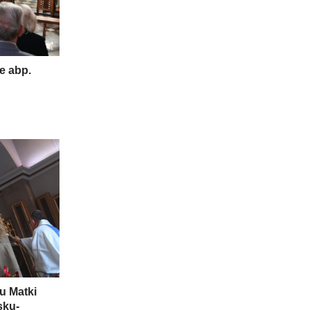
e abp.
u Matki
sku-