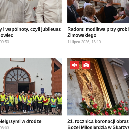
y i wspólnoty, czyli jubileusz
Radom: modlitwa przy grobi
bowiec
Zimowskiego
 09:53
11 lipca 2026, 13:10
ielgrzymi w drodze
21. rocznica koronacji obraz
Bożej Miłosierdzia w Skarży
 08:03