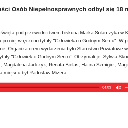
ości Osób Niepełnosprawnych odbył się 18 
 święta pod przewodnictwem biskupa Marka Solarczyka w K
 po niej wręczono tytuły "Człowieka o Godnym Sercu". W p
yjne. Organizatorem wydarzenia było Starostwo Powiatowe 
tuły "Człowiek o Godnym Sercu". Otrzymali je: Sylwia Sko
i, Magdalena Jadczyk, Renata Bielas, Halina Szmigiel, Mag
Na miejscu był Radosław Mizera:
04:03