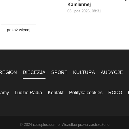
Kamiennej
03 lipca 2026, 08:31
pokaż więcej
REGION
DIECEZJA
SPORT
KULTURA
AUDYCJE
lamy
Ludzie Radia
Kontakt
Polityka cookies
RODO
© 2024 radioplus.com.pl Wszelkie prawa zastrzeżone