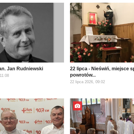
kan. Jan Rudniewski
22 lipca - Nieświń, miejsce s
powrotów...
 11:08
22 lipca 2026, 09:02