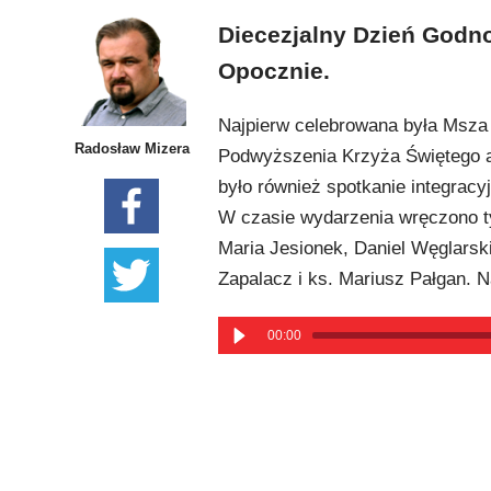
Diecezjalny Dzień Godn
Opocznie.
Najpierw celebrowana była Msza
Radosław Mizera
Podwyższenia Krzyża Świętego a
było również spotkanie integrac
W czasie wydarzenia wręczono ty
Maria Jesionek, Daniel Węglarsk
Zapalacz i ks. Mariusz Pałgan. 
00:00