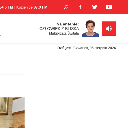
94.5 FM
| Kozienice
97.9 FM
Na antenie:
CZŁOWIEK Z BLISKA
Małgorzata Świtała
A
Dziś jest:
Czwartek, 06 sierpnia 2026