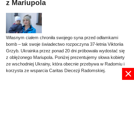
z Mariupola
Własnym ciałem chroniła swojego syna przed odłamkami
bomb – tak swoje świadectwo rozpoczyna 37-letnia Viktoriia
Grzyb. Ukrainka przez ponad 20 dni próbowała wydostać się
z oblężonego Mariupola. Poniżej prezentujemy słowa kobiety
ze
wschodniej Ukrainy
, która obecnie przebywa w Radomiu i
korzysta ze wsparcia Caritas Diecezji Radomskiej.
Published in
DIECEZJA RADOMSKA
Read more...
1
2
3
4
5
Strona 1 z 5