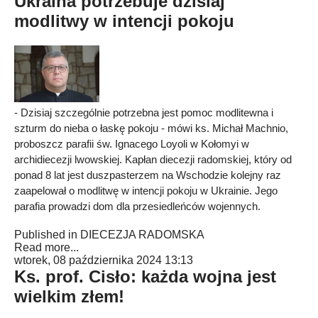
Ukraina potrzebuje dzisiaj
modlitwy w intencji pokoju
- Dzisiaj szczególnie potrzebna jest pomoc modlitewna i
szturm do nieba o łaskę pokoju - mówi ks. Michał Machnio,
proboszcz parafii św. Ignacego Loyoli w Kołomyi w
archidiecezji lwowskiej. Kapłan diecezji radomskiej, który od
ponad 8 lat jest duszpasterzem na Wschodzie kolejny raz
zaapelował o modlitwę w intencji pokoju w Ukrainie. Jego
parafia prowadzi dom dla przesiedleńców wojennych.
Published in
DIECEZJA RADOMSKA
Read more...
wtorek, 08 października 2024 13:13
Ks. prof. Cisło: każda wojna jest
wielkim złem!