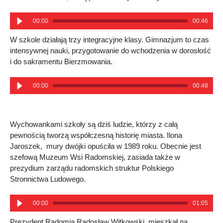
00:00
00:46
W szkole działają trzy integracyjne klasy. Gimnazjum to czas
intensywnej nauki, przygotowanie do wchodzenia w dorosłość
i do sakramentu Bierzmowania.
00:00
00:48
Wychowankami szkoły są dziś ludzie, którzy z całą
pewnością tworzą współczesną historię miasta. Ilona
Jaroszek, mury dwójki opuściła w 1989 roku. Obecnie jest
szefową Muzeum Wsi Radomskiej, zasiada także w
prezydium zarządu radomskich struktur Polskiego
Stronnictwa Ludowego.
00:00
01:05
Prezydent Radomia Radosław Witkowski, mieszkał na