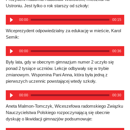
Ustroniu. Jest tylko o rok starszy od szkoły:
00:00
00:15
Wiceprezydent odpowiedzialny za edukację w mieście, Karol
Semik:
00:00
00:36
Były lata, gdy w obecnym gimnazjum numer 2 uczyło się
ponad 2 tysiące uczniów. Lekcje odbywały się w trybie
zmianowym. Wspomina Pani Anna, która była jedną z
pierwszych uczennic powstającej wtedy szkoły.
00:00
00:30
Aneta Malmon-Tomczyk, Wiceszefowa radomskiego Związku
Nauczycielstwa Polskiego rozpoczynającą się obecnie
dyskuję o likwidacji gimnazjów podsumowuje: