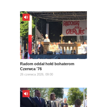
Radom oddał hołd bohaterom
Czerwca '76
26 czerwca 2026, 09:00