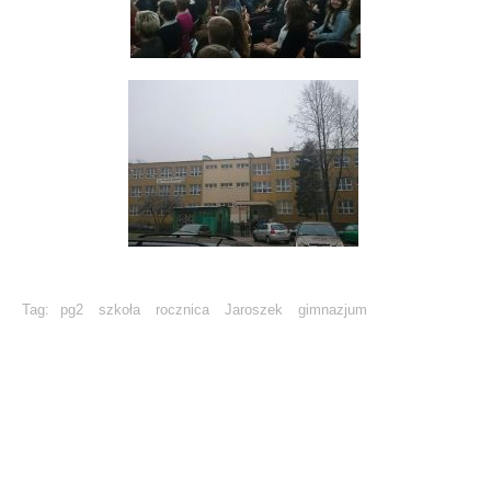
Tag:
pg2
szkoła
rocznica
Jaroszek
gimnazjum