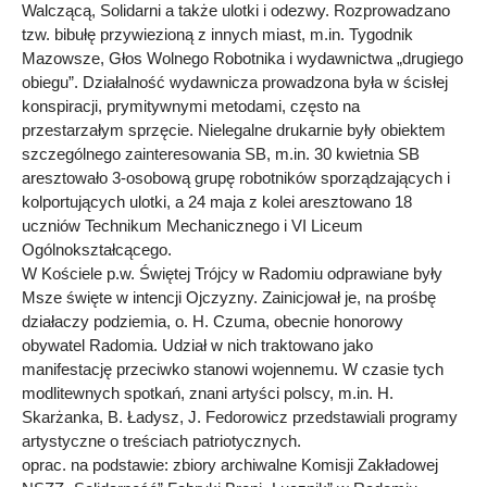
Walczącą, Solidarni a także ulotki i odezwy. Rozprowadzano
tzw. bibułę przywiezioną z innych miast, m.in. Tygodnik
Mazowsze, Głos Wolnego Robotnika i wydawnictwa „drugiego
obiegu”. Działalność wydawnicza prowadzona była w ścisłej
konspiracji, prymitywnymi metodami, często na
przestarzałym sprzęcie. Nielegalne drukarnie były obiektem
szczególnego zainteresowania SB, m.in. 30 kwietnia SB
aresztowało 3-osobową grupę robotników sporządzających i
kolportujących ulotki, a 24 maja z kolei aresztowano 18
uczniów Technikum Mechanicznego i VI Liceum
Ogólnokształcącego.
W Kościele p.w. Świętej Trójcy w Radomiu odprawiane były
Msze święte w intencji Ojczyzny. Zainicjował je, na prośbę
działaczy podziemia, o. H. Czuma, obecnie honorowy
obywatel Radomia. Udział w nich traktowano jako
manifestację przeciwko stanowi wojennemu. W czasie tych
modlitewnych spotkań, znani artyści polscy, m.in. H.
Skarżanka, B. Ładysz, J. Fedorowicz przedstawiali programy
artystyczne o treściach patriotycznych.
oprac. na podstawie: zbiory archiwalne Komisji Zakładowej