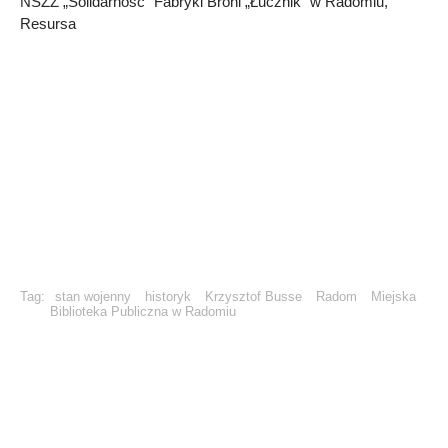
NSZZ „Solidarność” Fabryki Broni „Łucznik” w Radomiu,
Resursa
Tag:
stan wojenny
historyk
Krzysztof Busse
Radom
Miejska
Biblioteka Publiczna w Radomiu