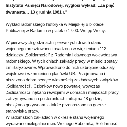
Instytutu Pamięci Narodowej, wygłosi wykład: „Za pięć
dwunasta… 13 grudnia 1981 r.”
Wykład radomskiego historyka w Miejskiej Bibliotece
Publicznej w Radomiu w piątek o 17.00. Wstęp Wolny.
W pierwszych godzinach i pierwszych dniach stanu
wojennego aresztowano i osadzono w więzieniach 113
działaczy „Solidarności” z Radomia i dawnego województwa
radomskiego. W tych dniach zakłady pracy w mieści zostały
zmilitaryzowane. Wprowadzono do nich uzbrojone oddziały
wojskowe i wzmocniono placówki UB. Przejmowano i
niszczono dobra będące własnością zakładowych związków
„Solidarności”. Członków nowo powstałej wówczas
„Solidarności” nękano rewizjami w domach i miejscach pracy,
zatrzymywano na posterunkach milicji na 48 godzin,
obciążano grzywnami a także przenoszono na gorsze
stanowiska pracy.
W radomskich zakładach w okresie stanu wojennego
wydawano nielegalnie m.in. Wolnego Robotnika, Solidarność