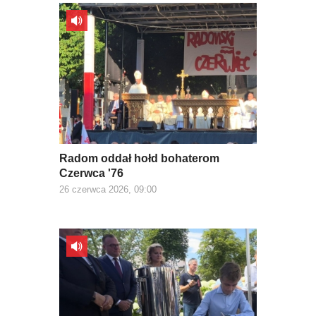
Radom oddał hołd bohaterom
Czerwca '76
26 czerwca 2026, 09:00