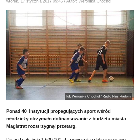
wtorek, 17 stycznia 2017 09:45
/ Autor: Weronika Chochoł
fot. Weronika Chochoł / Radio Plus Radom
Ponad 40 instytucji propagujących sport wśród
młodzieży otrzymało dofinansowanie z budżetu miasta.
Magistrat rozstrzygnął przetarg.
Do podziału było 1 600 000 zł, a wniosek o dofinansowanie