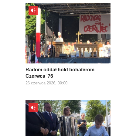
Radom oddał hołd bohaterom
Czerwca '76
26 czerwca 2026, 09:00