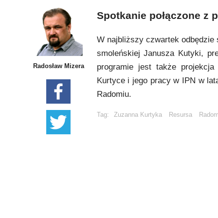
Spotkanie połączone z p
W najbliższy czwartek odbędzie s
smoleńskiej Janusza Kutyki, p
Radosław Mizera
programie jest także projekcja
Kurtyce i jego pracy w IPN w la
Radomiu.
Tag:
Zuzanna Kurtyka
Resursa
Rado