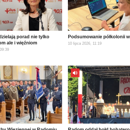
zielają porad nie tylko
Podsumowanie półkolonii w
m ale i więźniom
10 lipca 2026, 11:19
 09:39
żby Więziennej w Radomiu
Radom oddał hołd bohater