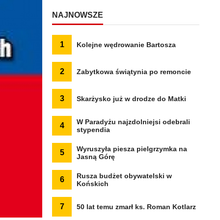
NAJNOWSZE
1
Kolejne wędrowanie Bartosza
2
Zabytkowa świątynia po remoncie
3
Skarżysko już w drodze do Matki
W Paradyżu najzdolniejsi odebrali
4
stypendia
Wyruszyła piesza pielgrzymka na
5
Jasną Górę
Rusza budżet obywatelski w
6
Końskich
7
50 lat temu zmarł ks. Roman Kotlarz