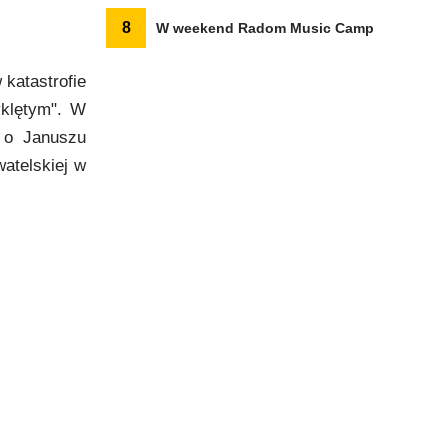
8
W weekend Radom Music Camp
 katastrofie
yklętym". W
a o Januszu
atelskiej w