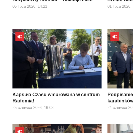
06 lipca 2026, 14:21
01 lipca 2026,
Kapsuła Czasu wmurowana w centrum
Podpisani
Radomia!
karabinkó
25 czerwca 2026, 16:03
24 czerwca 20