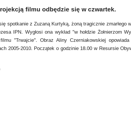
rojekcją filmu odbędzie się w czwartek.
ię spotkanie z Zuzaną Kurtyką, żoną tragicznie zmarłego w
rezesa IPN. Wygłosi ona wykład "w hołdzie Żołnierzom W
 filmu ''Trwajcie''. Obraz Aliny Czerniakowskiej opowiad
tach 2005-2010. Początek o godzinie 18.00 w Resursie Obyw
m