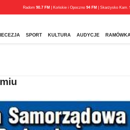
Radom
90.7 FM
| Końskie i Opoczno
94 FM
| Skarżysko Kam.
IECEZJA
SPORT
KULTURA
AUDYCJE
RAMÓWK
omiu