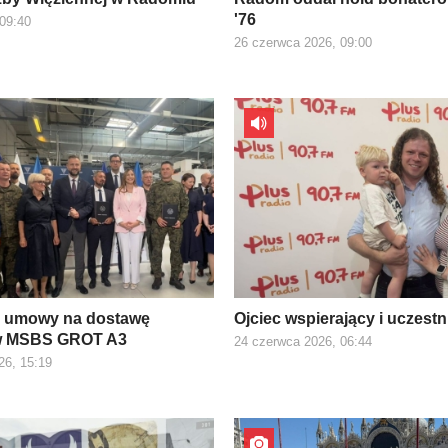
'76
 09:40
26 czerwca 2026, 09:00
e umowy na dostawę
Ojciec wspierający i uczest
w MSBS GROT A3
24 czerwca 2026, 06:44
26, 15:19