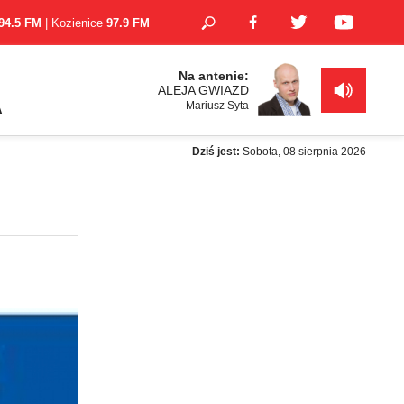
94.5 FM
| Kozienice
97.9 FM
Na antenie:
ALEJA GWIAZD
Mariusz Syta
A
Dziś jest:
Sobota, 08 sierpnia 2026