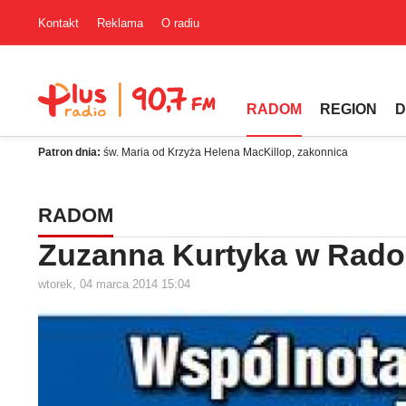
Kontakt
Reklama
O radiu
RADOM
REGION
D
Patron dnia:
św. Maria od Krzyża Helena MacKillop, zakonnica
RADOM
Zuzanna Kurtyka w Rad
wtorek, 04 marca 2014 15:04