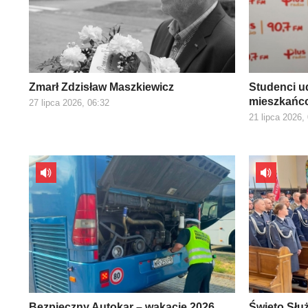
Zmarł Zdzisław Maszkiewicz
Studenci ud
mieszkańco
27 lipca 2026, 06:32
21 lipca 2026,
Bezpieczny Autokar – wakacje 2026
Święto Słu