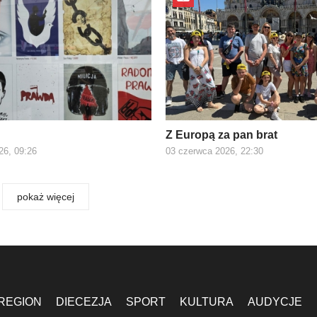
Z Europą za pan brat
26, 09:26
03 czerwca 2026, 22:30
pokaż więcej
REGION
DIECEZJA
SPORT
KULTURA
AUDYCJE