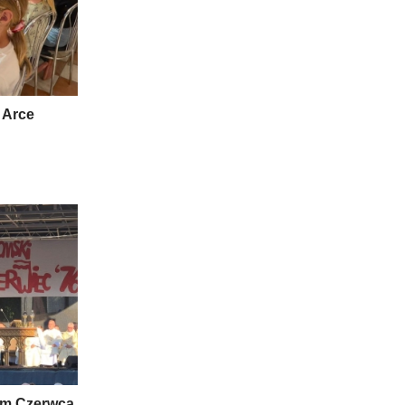
 Arce
om Czerwca