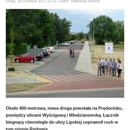
środa, 28 czerwca 2017 14:12
/ Autor: Radosław Mizera
Około 400-metrowa, nowa droga powstała na Prędocinku,
pomiędzy ulicami Wyścigową i Młodzianowską. Łącznik
biegnący równolegle do ulicy Lipskiej usprawnił ruch w
tym rejonie Radomia.