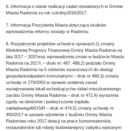
6. Informacja o stanie realizacji zadań oświatowych w Gminie
Miasta Radomia za rok szkolny2016/2017.
7. Informacja Prezydenta Miasta dotycząca skutków
wprowadzenia reformy oświaty w Radomiu.
8. Rozpatrzenie projektów uchwał w sprawach:1) zmiany
Wieloletniej Prognozy Finansowej Gminy Miasta Radomia na
lata 2017 – 2037oraz wprowadzenia zmian w budżecie Miasta
Radomia na 2017r. – druki nr: 487, 488,2) podziału Gminy
Miasta Radomia na 5 sektorów wywozowych do obsługi
gospodarkiodpadami komunalnymi – druk nr 468,3) zmiany
uchwały nr 279/2003 w sprawie ustalenia zasad
wynajmowania lokali wchodzącychw skład mieszkaniowego
zasobu Gminy Miasta Radomia – druk nr 472,4) wyrażenia
zgody na obniżenie i podwyższenie kapitału
zakładowegoMOSiR – druk nr 474,5) zmiany uchwały nr
450/2017 w sprawie udzielenia z budżetu Gminy Miasta
Radomiaw roku 2017 dotacji na prace konserwatorskie,
restauratorskie lub roboty budowlaneprzy zabytku wpisanym