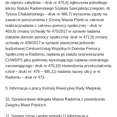
do rejestru zabytków – druk nr 475,6) ogłoszenia jednolitego
tekstu Statutu Radomskiego Szpitala Specjalistycznegoim. dr
Tytusa Chałubińskiego – druk nr 486,7) wyrażenia zgody na
zawarcie porozumienia z Gminą Miasta Pionki w zakresie
realizacjizadania z zakresu pomocy społecznej – druk nr
469,8) zmiany Uchwały Nr 475/2017 w sprawie nadania
statutów domom pomocy społecznej- druk nr 471,9) zmiany
uchwały nr 428/2017 w sprawie utworzenia jednostki
budżetowej CentrumUsług Wspólnych Domów Pomocy
Społecznej w Radomiu, nadania jej statutu orazwskazania
CUWDPS jako podmiotu wykonującego zadania centralnego
zamawiającego– druk nr 470,10) stwierdzenia przekształcenia
szkół – druki nr: 476 – 485,11) nadania nazwy ulicy w m.
Radomiu – druk nr 473.
9. Informacja o pracy Komisji Rewizyjnej Rady Miejskiej.
10. Sprawozdanie delegata Miasta Radomia z posiedzenia
Związku Miast Polskich.
11. Sprawy różne i wolne wnioski:1) informacja o