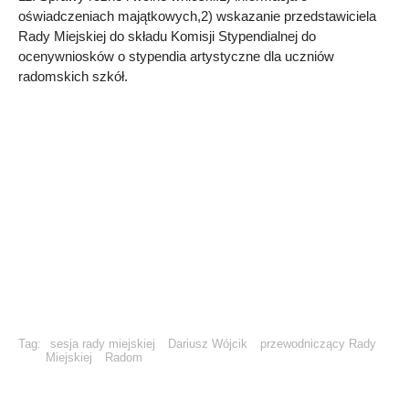
oświadczeniach majątkowych,2) wskazanie przedstawiciela
Rady Miejskiej do składu Komisji Stypendialnej do
ocenywniosków o stypendia artystyczne dla uczniów
radomskich szkół.
Tag:
sesja rady miejskiej
Dariusz Wójcik
przewodniczący Rady
Miejskiej
Radom