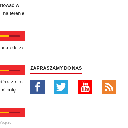
artować w
 na terenie
 procedurze
ZAPRASZAMY DO NAS
tóre z nimi
pólnotę
 Wójcik