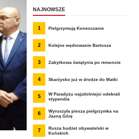
NAJNOWSZE
1
Pielgrzymują Konecczanie
2
Kolejne wędrowanie Bartosza
3
Zabytkowa świątynia po remoncie
4
Skarżysko już w drodze do Matki
W Paradyżu najzdolniejsi odebrali
5
stypendia
Wyruszyła piesza pielgrzymka na
6
Jasną Górę
Rusza budżet obywatelski w
7
Końskich