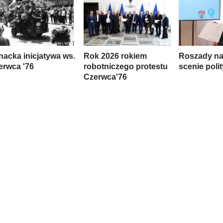
nacka inicjatywa ws.
Rok 2026 rokiem
Roszady na 
erwca '76
robotniczego protestu
scenie poli
Czerwca'76