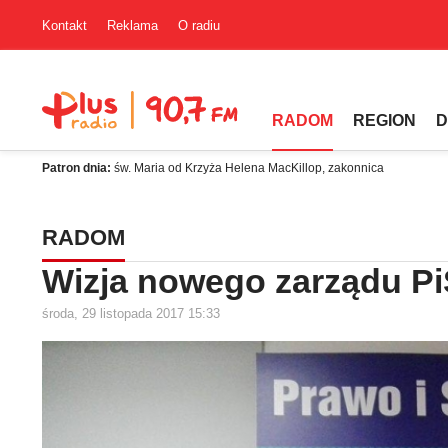
Kontakt
Reklama
O radiu
RADOM
REGION
D
Patron dnia:
św. Maria od Krzyża Helena MacKillop, zakonnica
RADOM
Wizja nowego zarządu Pi
środa, 29 listopada 2017 15:33