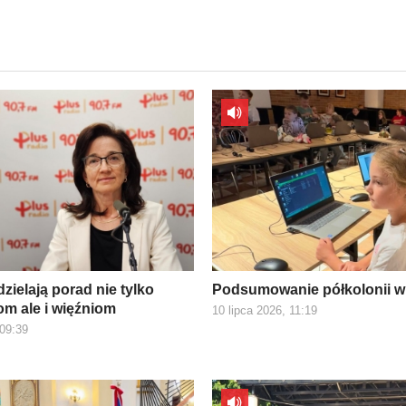
zielają porad nie tylko
Podsumowanie półkolonii w
m ale i więźniom
10 lipca 2026, 11:19
 09:39