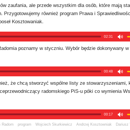
ów zaufania, ale przede wszystkim dla osób, które mają st
. Przygotowujemy również program Prawa i Sprawiedliwości
poseł Kosztowaniak.
02:31
 Radomia poznamy w styczniu. Wybór będzie dokonywany w
00:48
ież, że chcą stworzyć wspólne listy ze stowarzyszeniami, k
wiceprzewodniczący radomskiego PiS-u póki co wymienia Ws
00:17
S Radom
program
Wojciech Skurkiewicz
Andrzej Kosztowniak
Dariusz