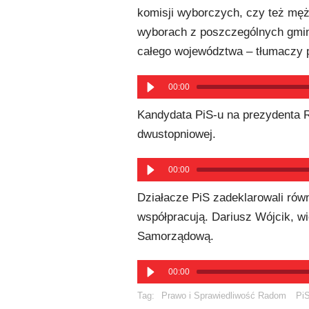
komisji wyborczych, czy też męż
wyborach z poszczególnych gmin
całego województwa – tłumaczy 
00:00
Kandydata PiS-u na prezydenta
dwustopniowej.
00:00
Działacze PiS zadeklarowali równ
współpracują. Dariusz Wójcik, 
Samorządową.
00:00
Tag:
Prawo i Sprawiedliwość Radom
Pi