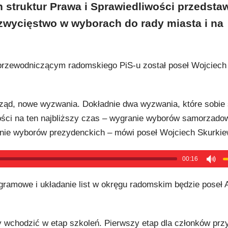
struktur Prawa i Sprawiedliwości przedstaw
 zwycięstwo w wyborach do rady miasta i na
przewodniczącym radomskiego PiS-u został poseł Wojciech
ząd, nowe wyzwania. Dokładnie dwa wyzwania, które sobie
ości na ten najbliższy czas – wygranie wyborów samorzad
anie wyborów prezydenckich – mówi poseł Wojciech Skurkie
00:16
ramowe i układanie list w okręgu radomskim będzie poseł 
 wchodzić w etap szkoleń. Pierwszy etap dla członków prz