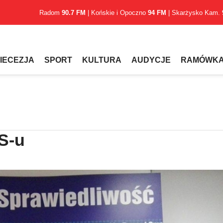
Radom
90.7 FM
| Końskie i Opoczno
94 FM
| Skarżysko Kam.
IECEZJA
SPORT
KULTURA
AUDYCJE
RAMÓWK
S-u