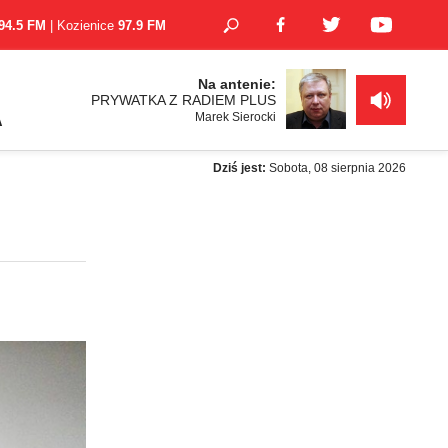
94.5 FM
| Kozienice
97.9 FM
Na antenie:
PRYWATKA Z RADIEM PLUS
Marek Sierocki
A
Dziś jest:
Sobota, 08 sierpnia 2026