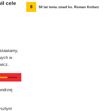
ił cele
8
50 lat temu zmarł ks. Roman Kotlarz
 stawiamy,
owych w
wicz.
Andrzej
yszłym