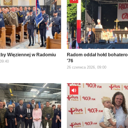
żby Więziennej w Radomiu
Radom oddał hołd bohater
'76
 09:40
26 czerwca 2026, 09:00