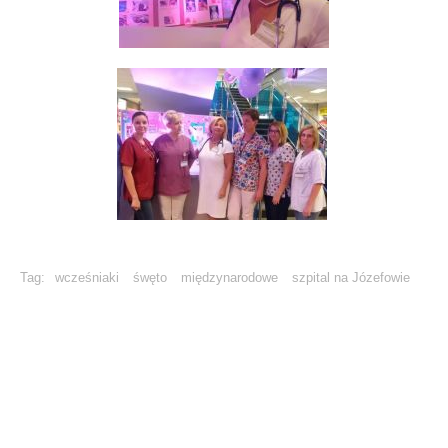
Tag:
wcześniaki
śwęto
międzynarodowe
szpital na Józefowie