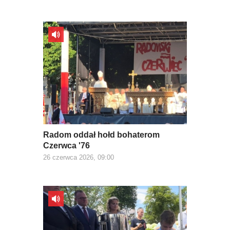
Radom oddał hołd bohaterom
Czerwca '76
26 czerwca 2026, 09:00