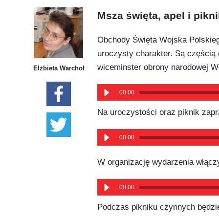
Msza święta, apel i pikn
Obchody Święta Wojska Polskieg
uroczysty charakter. Są częścią
wiceminster obrony narodowej Wo
Elżbieta Warchoł
00:00
Na uroczystości oraz piknik zap
00:00
W organizację wydarzenia włączył
00:00
Podczas pikniku czynnych będzie 