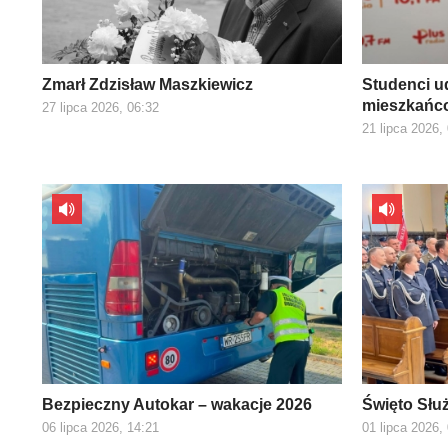
Zmarł Zdzisław Maszkiewicz
Studenci ud
mieszkańco
27 lipca 2026, 06:32
21 lipca 2026,
Bezpieczny Autokar – wakacje 2026
Święto Słu
06 lipca 2026, 14:21
01 lipca 2026,