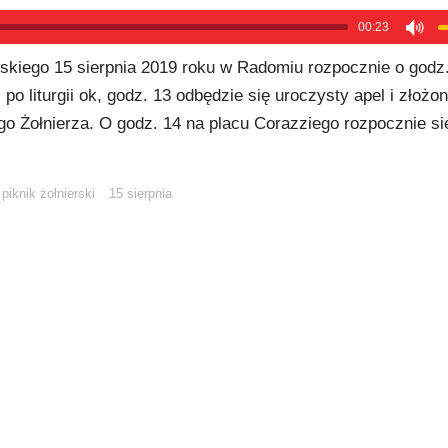
00:23
skiego 15 sierpnia 2019 roku w Radomiu rozpocznie o godz
o liturgii ok, godz. 13 odbędzie się uroczysty apel i złożo
o Żołnierza. O godz. 14 na placu Corazziego rozpocznie się
piknik żołnierski
15 sierpnia