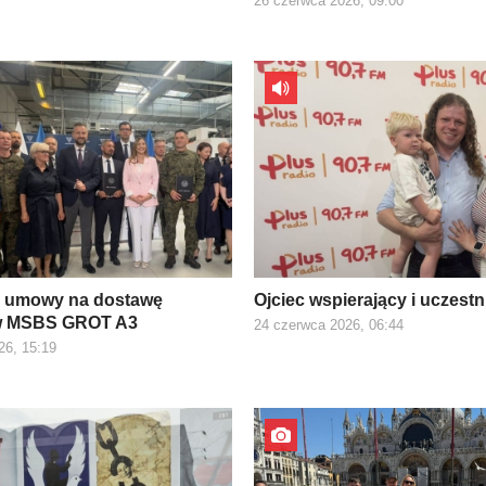
26 czerwca 2026, 09:00
e umowy na dostawę
Ojciec wspierający i uczest
w MSBS GROT A3
24 czerwca 2026, 06:44
26, 15:19