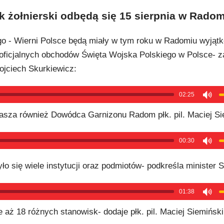
ik żołnierski odbędą się 15 sierpnia w Rado
o - Wierni Polsce będą miały w tym roku w Radomiu wyjąt
 oficjalnych obchodów Święta Wojska Polskiego w Polsce- 
jciech Skurkiewicz:
02:25
rasza również Dowódca Garnizonu Radom płk. pil. Maciej Si
00:30
o się wiele instytucji oraz podmiotów- podkreśla minister 
01:38
aż 18 różnych stanowisk- dodaje płk. pil. Maciej Siemiński