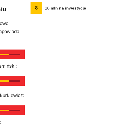
8
miu
18 mln na inwestycje
kowo
zapowiada
emiński:
Skurkiewicz:
: