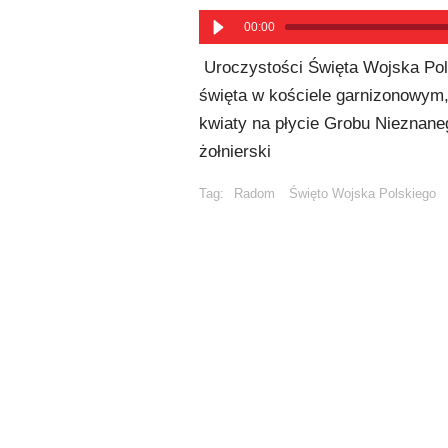
00:00
Uroczystości Święta Wojska Pol
święta w kościele garnizonowym, p
kwiaty na płycie Grobu Nieznaneg
żołnierski
Tag:
Radom
Święto Wojska Polskiego