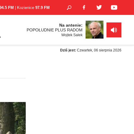
94.5 FM
| Kozienice
97.9 FM
Na antenie:
POPOŁUDNIE PLUS RADOM
Wojtek Sałek
A
Dziś jest:
Czwartek, 06 sierpnia 2026