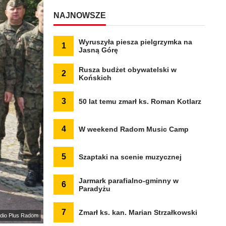
NAJNOWSZE
Wyruszyła piesza pielgrzymka na
1
Jasną Górę
Rusza budżet obywatelski w
2
Końskich
3
50 lat temu zmarł ks. Roman Kotlarz
4
W weekend Radom Music Camp
5
Szaptaki na scenie muzycznej
Jarmark parafialno-gminny w
6
Paradyżu
7
Zmarł ks. kan. Marian Strzałkowski
dio Plus Radom