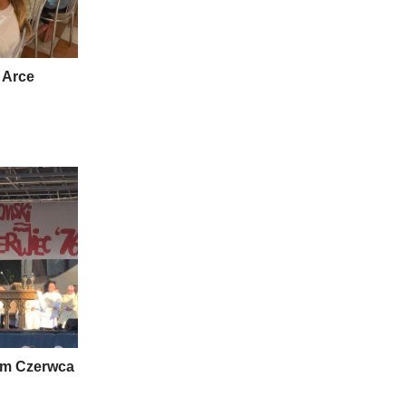
 Arce
om Czerwca