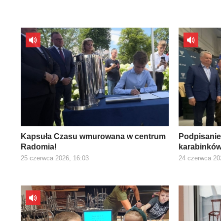
Kapsuła Czasu wmurowana w centrum
Podpisani
Radomia!
karabinkó
25 czerwca 2026, 16:03
24 czerwca 20