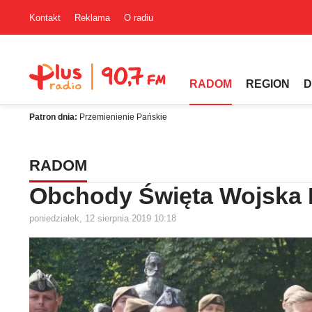
Kontakt
Reklama
O radiu
RADOM
REGION
D
Patron dnia:
Przemienienie Pańskie
RADOM
Obchody Święta Wojska 
poniedziałek, 12 sierpnia 2019 10:18