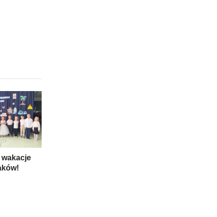
 wakacje
aków!