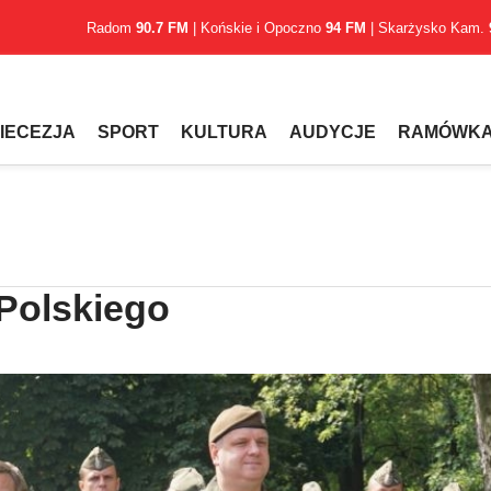
Radom
90.7 FM
| Końskie i Opoczno
94 FM
| Skarżysko Kam.
IECEZJA
SPORT
KULTURA
AUDYCJE
RAMÓWK
Polskiego