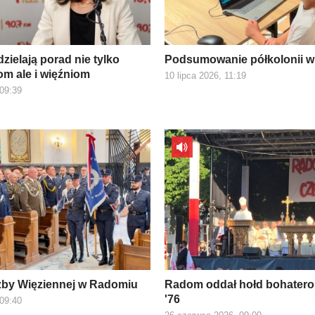
zielają porad nie tylko
Podsumowanie półkolonii w
m ale i więźniom
10 lipca 2026, 11:19
 09:39
żby Więziennej w Radomiu
Radom oddał hołd bohater
'76
 09:40