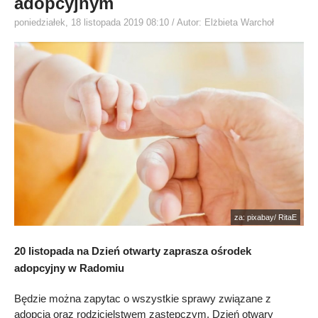
adopcyjnym
poniedziałek, 18 listopada 2019 08:10
/ Autor: Elżbieta Warchoł
za: pixabay/ RitaE
20 listopada na Dzień otwarty zaprasza ośrodek
adopcyjny w Radomiu
Będzie można zapytac o wszystkie sprawy związane z
adopcja oraz rodzicielstwem zastępczym. Dzień otwary