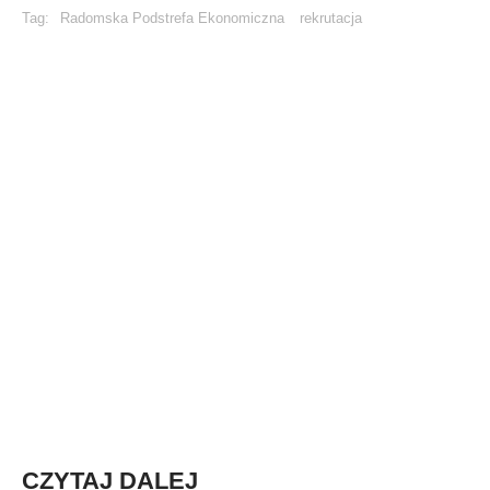
Tag:
Radomska Podstrefa Ekonomiczna
rekrutacja
CZYTAJ DALEJ