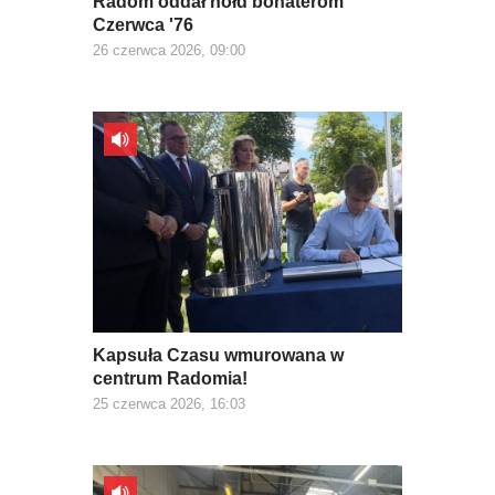
Radom oddał hołd bohaterom
Czerwca '76
26 czerwca 2026, 09:00
Kapsuła Czasu wmurowana w
centrum Radomia!
25 czerwca 2026, 16:03